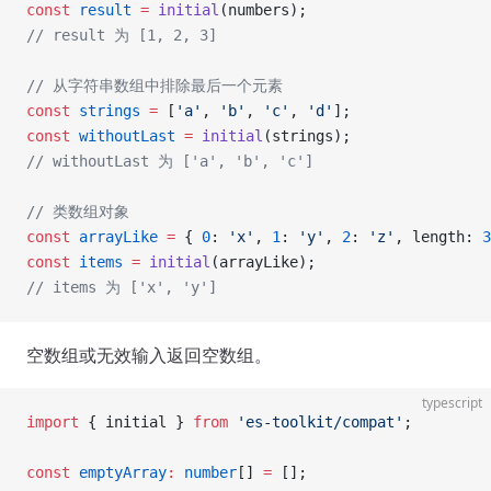
const
 result
 =
 initial
(numbers);
// result 为 [1, 2, 3]
// 从字符串数组中排除最后一个元素
const
 strings
 =
 [
'a'
, 
'b'
, 
'c'
, 
'd'
];
const
 withoutLast
 =
 initial
(strings);
// withoutLast 为 ['a', 'b', 'c']
// 类数组对象
const
 arrayLike
 =
 { 
0
: 
'x'
, 
1
: 
'y'
, 
2
: 
'z'
, length: 
3
const
 items
 =
 initial
(arrayLike);
// items 为 ['x', 'y']
空数组或无效输入返回空数组。
typescript
import
 { initial } 
from
 'es-toolkit/compat'
;
const
 emptyArray
:
 number
[] 
=
 [];