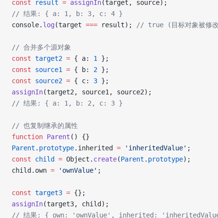
const
 result
 =
 assignIn
(target, source);
// 结果: { a: 1, b: 3, c: 4 }
console.
log
(target 
===
 result); 
// true (目标对象被修改
// 合并多个源对象
const
 target2
 =
 { a: 
1
 };
const
 source1
 =
 { b: 
2
 };
const
 source2
 =
 { c: 
3
 };
assignIn
(target2, source1, source2);
// 结果: { a: 1, b: 2, c: 3 }
// 也复制继承的属性
function
 Parent
() {}
Parent
.
prototype
.inherited 
=
 'inheritedValue'
;
const
 child
 =
 Object.
create
(
Parent
.
prototype
);
child.own 
=
 'ownValue'
;
const
 target3
 =
 {};
assignIn
(target3, child);
// 结果: { own: 'ownValue', inherited: 'inheritedValu