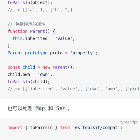
toPairsIn
(object);
// => [['a', 1], ['b', 2]]
// 包括继承的属性
function
 Parent
() {
  this
.inherited 
=
 'value'
;
}
Parent
.
prototype
.proto 
=
 'property'
;
const
 child
 =
 new
 Parent
();
child.own 
=
 'own'
;
toPairsIn
(child);
// => [['inherited', 'value'], ['own', 'own'], ['prot
也可以处理
和
。
Map
Set
typescript
import
 { toPairsIn } 
from
 'es-toolkit/compat'
;