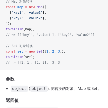
// Map 对象转换
const
 map
 =
 new
 Map
([
  [
'key1'
, 
'value1'
],
  [
'key2'
, 
'value2'
],
]);
toPairsIn
(map);
// => [['key1', 'value1'], ['key2', 'value2']]
// Set 对象转换
const
 set
 =
 new
 Set
([
1
, 
2
, 
3
]);
toPairsIn
(set);
// => [[1, 1], [2, 2], [3, 3]]
参数
(
): 要转换的对象、Map 或 Set。
object
object
返回值