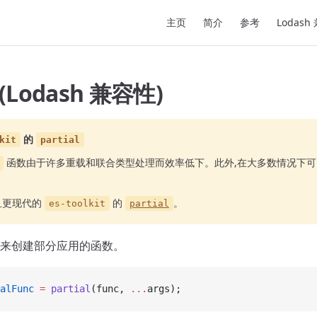
Main Navigation
主页
简介
参考
Lodash
l (Lodash 兼容性)
的
kit
partial
函数由于许多重载和联合类型处理而效率低下。此外,在大多数情况下
且更现代的
的
。
es-toolkit
partial
来创建部分应用的函数。
alFunc
 =
 partial
(func, 
...
args);