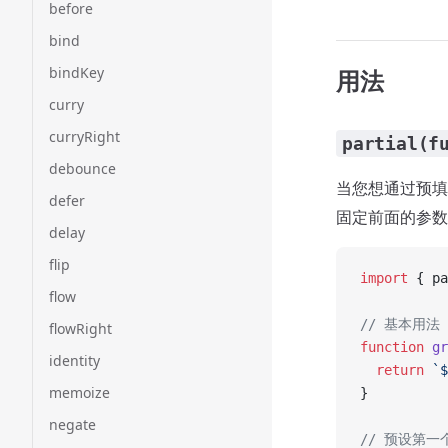
before
bind
bindKey
用法
curry
curryRight
partial(f
debounce
当您想通过预填
defer
固定前面的参数
delay
flip
import
 { pa
flow
// 基本用法
flowRight
function
 gr
identity
  return
 `$
memoize
}
negate
// 预设第一