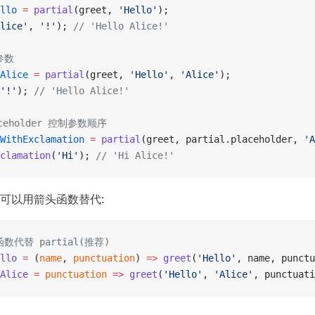
llo
 =
 partial
(greet, 
'Hello'
);
lice'
, 
'!'
); 
// 'Hello Alice!'
参数
Alice
 =
 partial
(greet, 
'Hello'
, 
'Alice'
);
'!'
); 
// 'Hello Alice!'
aceholder 控制参数顺序
WithExclamation
 =
 partial
(greet, partial.placeholder, 
'A
clamation
(
'Hi'
); 
// 'Hi Alice!'
可以用箭头函数替代:
数代替 partial(推荐)
llo
 =
 (
name
, 
punctuation
) 
=>
 greet
(
'Hello'
, name, punctu
Alice
 =
 punctuation
 =>
 greet
(
'Hello'
, 
'Alice'
, punctuati