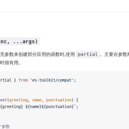
unc, ...args)
充参数来创建部分应用的函数时,使用
。主要在参数
partial
时很有用。
rtial } 
from
 'es-toolkit/compat'
;
eet
(
greeting
, 
name
, 
punctuation
) {
{
greeting
} ${
name
}${
punctuation
}`
;
个参数