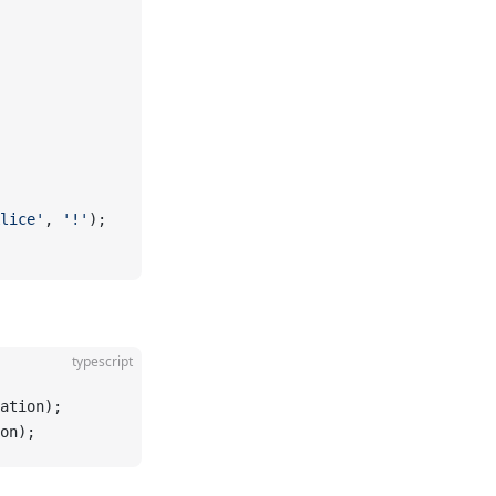
lice'
, 
'!'
);
typescript
ation);
on);