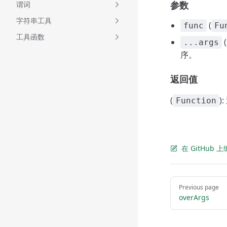
参数
谓词
字符串工具
(
func
Fu
工具函数
(
...args
序。
返回值
(
)
Function
在 GitHub
Pager
Previous page
overArgs