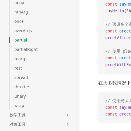
noop
const
 sayHe
sayHello
(
'A
nthArg
once
// 预设多个
overArgs
const
 greet
greetAlice
(
partial
partialRight
// 使用 pl
const
 greet
rearg
greetWithEx
rest
spread
在大多数情况下
throttle
unary
// 使用箭头函
wrap
const
 sayHe
const
 greet
数学工具
对象工具