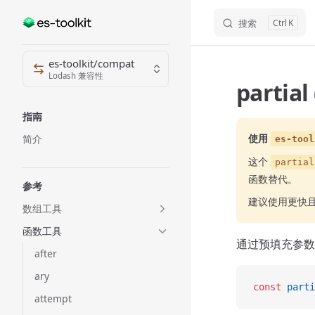
搜索
K
Skip to content
Sidebar Navigation
es-toolkit/compat
Lodash 兼容性
partia
指南
使用
简介
es-tool
这个
partial
函数替代。
参考
建议使用更快
数组工具
函数工具
通过预填充参数
after
ary
const
 parti
attempt