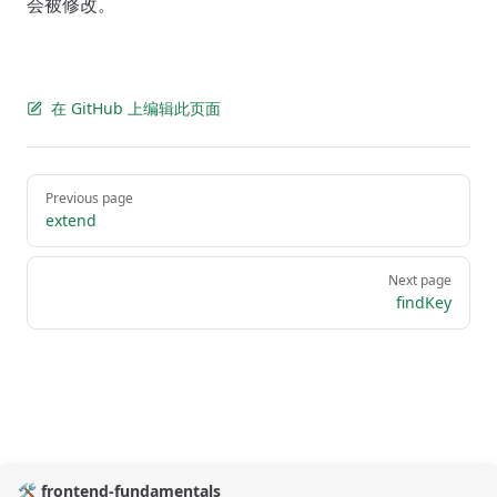
会被修改。
在 GitHub 上编辑此页面
Pager
Previous page
extend
Next page
findKey
🛠️ frontend-fundamentals