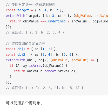
// 使用自定义合并逻辑复制属性
const
 target
 =
 { a: 
1
, b: 
2
 };
extendWith
(target, { b: 
3
, c: 
4
 }, (
objValue
, 
srcValu
  return
 objValue 
===
 undefined
 ?
 srcValue 
:
 objValue
});
// 返回值: { a: 1, b: 2, c: 4 }
// 连接数组的自定义合并
const
 obj1
 =
 { a: [
1
, 
2
] };
const
 obj2
 =
 { a: [
3
, 
4
], b: [
5
, 
6
] };
extendWith
(obj1, obj2, (
objValue
, 
srcValue
) 
=>
 {
  if
 (Array.
isArray
(objValue)) {
    return
 objValue.
concat
(srcValue);
  }
});
// 返回值: { a: [1, 2, 3, 4], b: [5, 6] }
可以使用多个源对象。