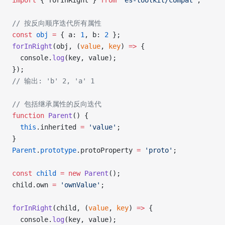
import
 { forInRight } 
from
 'es-toolkit/compat'
;
// 按反向顺序迭代所有属性
const
 obj
 =
 { a: 
1
, b: 
2
 };
forInRight
(obj, (
value
, 
key
) 
=>
 {
  console.
log
(key, value);
});
// 输出: 'b' 2, 'a' 1
// 包括继承属性的反向迭代
function
 Parent
() {
  this
.inherited 
=
 'value'
;
}
Parent
.
prototype
.protoProperty 
=
 'proto'
;
const
 child
 =
 new
 Parent
();
child.own 
=
 'ownValue'
;
forInRight
(child, (
value
, 
key
) 
=>
 {
  console.
log
(key, value);