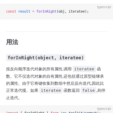
typescript
const
 result
 =
 forInRight
(obj, iteratee);
用法
forInRight(object, iteratee)
按反向顺序迭代对象的所有属性,调用
函
iteratee
数。它不仅迭代对象的自有属性,还包括通过原型链继承
的属性。由于它将键收集到数组中然后反向迭代,因此比
正常迭代慢。如果
函数返回
,则停
iteratee
false
止迭代。
typescript