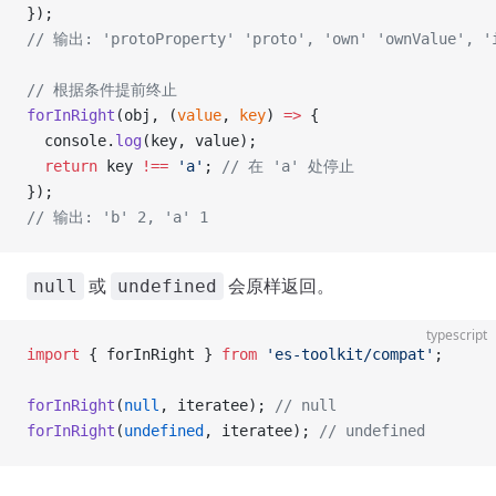
});
// 输出: 'protoProperty' 'proto', 'own' 'ownValue', '
// 根据条件提前终止
forInRight
(obj, (
value
, 
key
) 
=>
 {
  console.
log
(key, value);
  return
 key 
!==
 'a'
; 
// 在 'a' 处停止
});
// 输出: 'b' 2, 'a' 1
或
会原样返回。
null
undefined
typescript
import
 { forInRight } 
from
 'es-toolkit/compat'
;
forInRight
(
null
, iteratee); 
// null
forInRight
(
undefined
, iteratee); 
// undefined