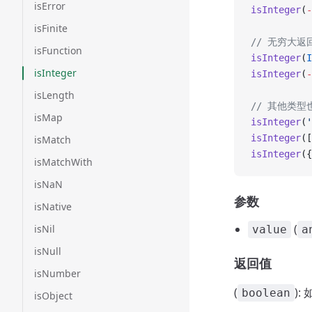
isError
isInteger
(
-
isFinite
// 无穷大返回
isFunction
isInteger
(
I
isInteger
isInteger
(
-
isLength
// 其他类型也
isMap
isInteger
(
'
isInteger
([
isMatch
isInteger
({
isMatchWith
isNaN
参数
isNative
(
isNil
value
a
isNull
返回值
isNumber
(
)
boolean
isObject