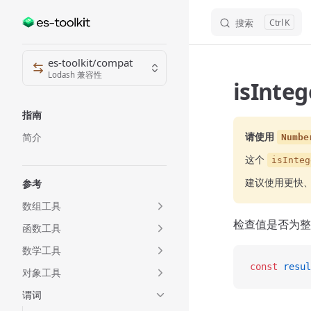
搜索
K
Skip to content
Sidebar Navigation
es-toolkit/compat
Lodash 兼容性
isInte
指南
请使用
简介
Numbe
这个
isInteg
建议使用更快
参考
数组工具
检查值是否为整
函数工具
数学工具
const
 resul
对象工具
谓词