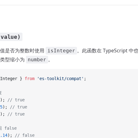
(value)
定值是否为整数时使用
。此函数在 TypeScript
isInteger
的类型缩小为
。
number
Integer } 
from
 'es-toolkit/compat'
;
查
); 
// true
5
); 
// true
); 
// true
 false
.14
); 
// false