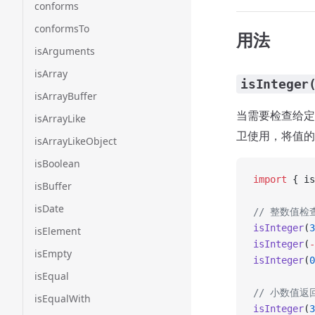
conforms
conformsTo
用法
isArguments
isArray
isInteger
isArrayBuffer
当需要检查给
isArrayLike
卫使用，将值
isArrayLikeObject
isBoolean
import
 { is
isBuffer
isDate
// 整数值检
isInteger
(
3
isElement
isInteger
(
-
isEmpty
isInteger
(
0
isEqual
// 小数值返回
isEqualWith
isInteger
(
3