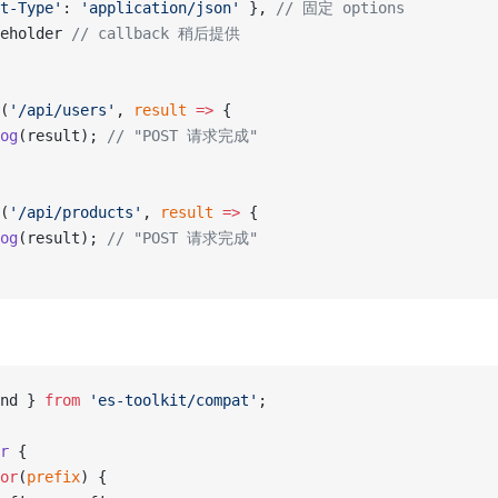
t-Type'
: 
'application/json'
 }, 
// 固定 options
eholder 
// callback 稍后提供
(
'/api/users'
, 
result
 =>
 {
og
(result); 
// "POST 请求完成"
(
'/api/products'
, 
result
 =>
 {
og
(result); 
// "POST 请求完成"
nd } 
from
 'es-toolkit/compat'
;
r
 {
or
(
prefix
) {