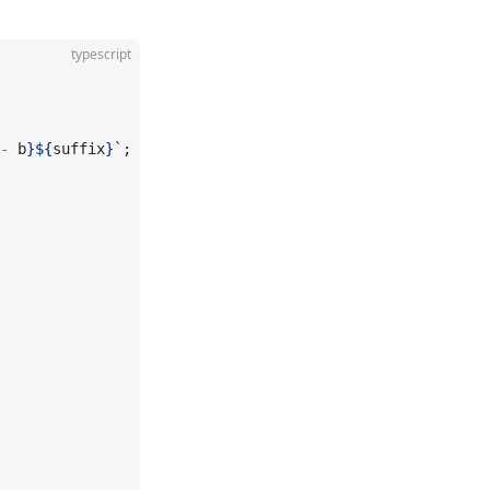
typescript
-
 b
}${
suffix
}`
;