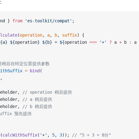
:
nd } 
from
 'es-toolkit/compat'
;
lculate
(
operation
, 
a
, 
b
, 
suffix
) {
{
a
} ${
operation
} ${
b
} = ${
operation
 ===
 '+'
 ?
 a
 +
 b
 :
 a
 
位符稍后在特定位置提供参数
ithSuffix
 =
 bind
(
,
eholder, 
// operation 稍后提供
eholder, 
// a 稍后提供
eholder, 
// b 稍后提供
suffix 预先提供
(
calcWithSuffix
(
'+'
, 
5
, 
3
)); 
// "5 + 3 = 8分"