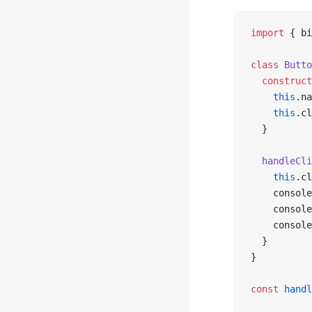
import
 { bi
class
 Butto
  construct
    this
.na
    this
.cl
  }
  handleCli
    this
.cl
    console
    console
    console
  }
}
const
 handl