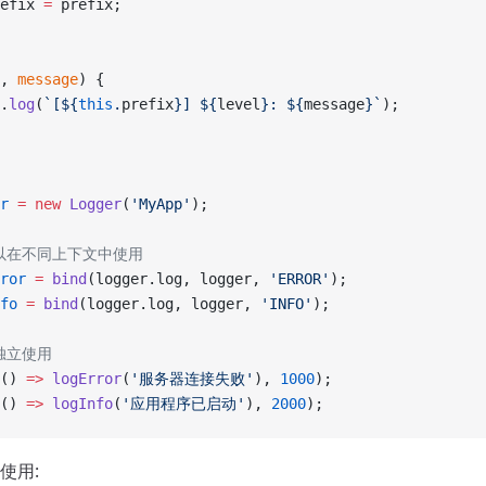
efix 
=
 prefix;
, 
message
) {
.
log
(
`[${
this
.
prefix
}] ${
level
}: ${
message
}`
);
r
 =
 new
 Logger
(
'MyApp'
);
法以在不同上下文中使用
ror
 =
 bind
(logger.log, logger, 
'ERROR'
);
fo
 =
 bind
(logger.log, logger, 
'INFO'
);
独立使用
() 
=>
 logError
(
'服务器连接失败'
), 
1000
);
() 
=>
 logInfo
(
'应用程序已启动'
), 
2000
);
使用: