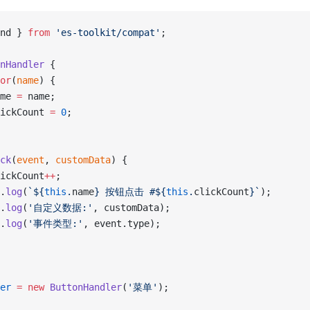
nd } 
from
 'es-toolkit/compat'
;
nHandler
 {
or
(
name
) {
me 
=
 name;
ickCount 
=
 0
;
ck
(
event
, 
customData
) {
ickCount
++
;
.
log
(
`${
this
.
name
} 按钮点击 #${
this
.
clickCount
}`
);
.
log
(
'自定义数据:'
, customData);
.
log
(
'事件类型:'
, event.type);
er
 =
 new
 ButtonHandler
(
'菜单'
);