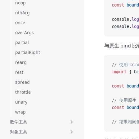
noop
const
 bound
nthArg
console.
log
once
console.
log
overArgs
partial
与原生 bind 比
partialRight
rearg
// 使用 bin
rest
import
 { bi
spread
const
 bound
throttle
// 使用原生 
unary
const
 bound
wrap
数学工具
// 结果相同
对象工具