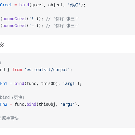
Greet
 =
 bind
(greet, object, 
'你好'
);
(
boundGreet
(
'!'
)); 
// "你好 张三!"
(
boundGreet
(
'~'
)); 
// "你好 张三~"
较:
d
nd } 
from
 'es-toolkit/compat'
;
Fn1
 =
 bind
(func, thisObj, 
'arg1'
);
bind（更快）
Fn2
 =
 func.
bind
(thisObj, 
'arg1'
);
但原生更快