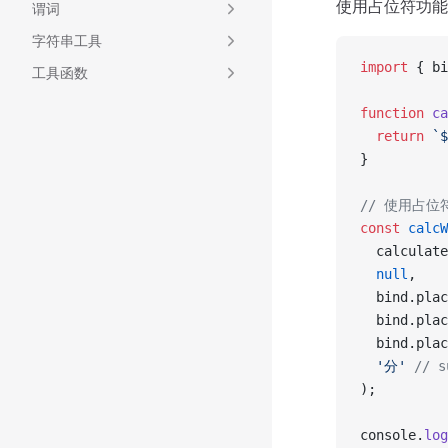
使用占位符功能
谓词
字符串工具
import
 { bi
工具函数
function
 ca
  return
 `$
}
// 使用占
const
 calcW
  calculate
  null
,
  bind.plac
  bind.plac
  bind.plac
  '分'
 // 
);
console.
log