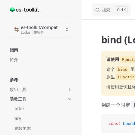
搜索
K
Skip to content
Sidebar Navigation
es-toolkit/compat
Lodash 兼容性
bind (
指南
请使用
简介
Funct
这个
函
bind
原生
Functio
参考
请使用更快且
数组工具
函数工具
创建一个固定
after
ary
const
 bound
attempt