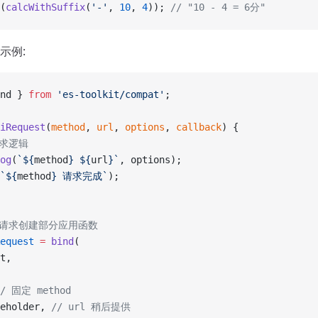
(
calcWithSuffix
(
'-'
, 
10
, 
4
)); 
// "10 - 4 = 6分"
示例:
nd } 
from
 'es-toolkit/compat'
;
iRequest
(
method
, 
url
, 
options
, 
callback
) {
 请求逻辑
og
(
`${
method
} ${
url
}`
, options);
`${
method
} 请求完成`
);
ST 请求创建部分应用函数
equest
 =
 bind
(
t,
// 固定 method
eholder, 
// url 稍后提供