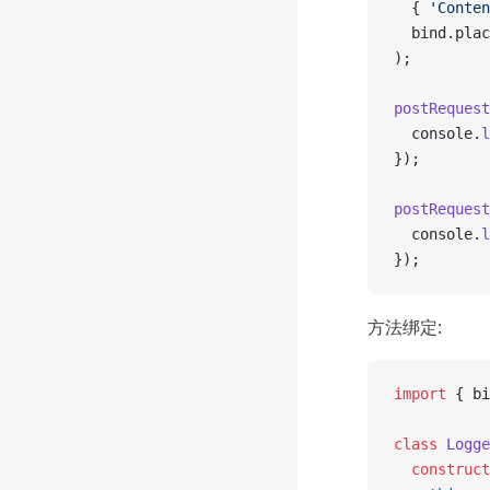
  { 
'Conten
  bind.plac
);
postRequest
  console.
l
});
postRequest
  console.
l
});
方法绑定:
import
 { bi
class
 Logge
  construct