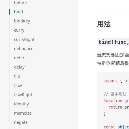
before
bind
bindKey
用法
curry
curryRight
bind(func
debounce
当您想要固定
defer
特定位置稍后提
delay
flip
import
 { bi
flow
// 基本用法
flowRight
function
 gr
identity
  return
 gr
memoize
}
negate
const
 objec