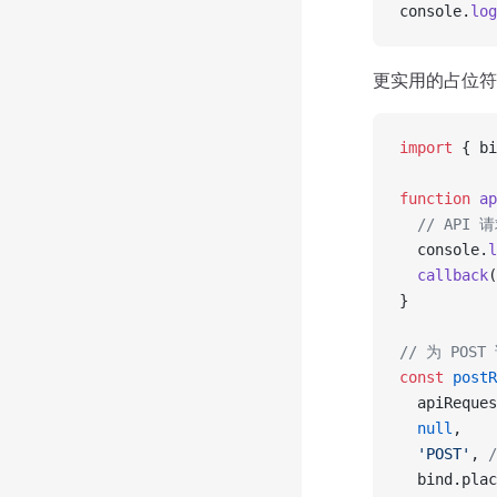
console.
log
更实用的占位符
import
 { bi
function
 ap
  // API
  console.
l
  callback
(
}
// 为 PO
const
 postR
  apiReques
  null
,
  'POST'
, 
  bind.plac