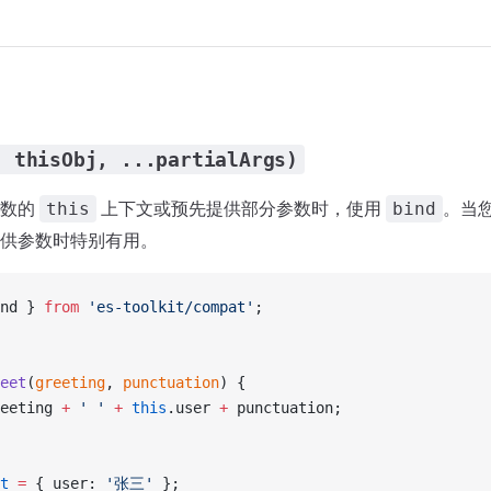
, thisObj, ...partialArgs)
函数的
上下文或预先提供部分参数时，使用
。当
this
bind
供参数时特别有用。
nd } 
from
 'es-toolkit/compat'
;
eet
(
greeting
, 
punctuation
) {
eeting 
+
 ' '
 +
 this
.user 
+
 punctuation;
t
 =
 { user: 
'张三'
 };