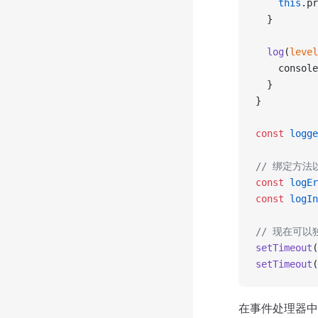
    this
.pr
  }
  log
(
level
    console
  }
}
const
 logge
// 绑定方
const
 logEr
const
 logIn
// 现在可以
setTimeout
(
setTimeout
(
在事件处理器中