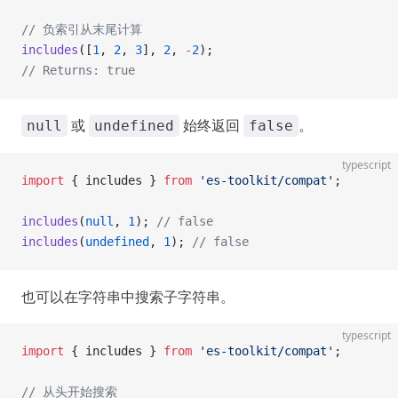
// 负索引从末尾计算
includes
([
1
, 
2
, 
3
], 
2
, 
-
2
);
// Returns: true
或
始终返回
。
null
undefined
false
typescript
import
 { includes } 
from
 'es-toolkit/compat'
;
includes
(
null
, 
1
); 
// false
includes
(
undefined
, 
1
); 
// false
也可以在字符串中搜索子字符串。
typescript
import
 { includes } 
from
 'es-toolkit/compat'
;
// 从头开始搜索