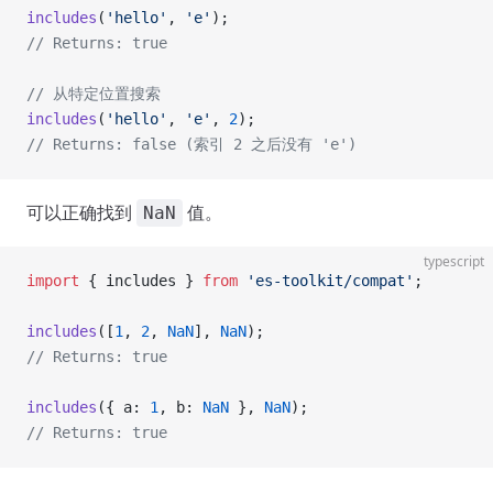
includes
(
'hello'
, 
'e'
);
// Returns: true
// 从特定位置搜索
includes
(
'hello'
, 
'e'
, 
2
);
// Returns: false (索引 2 之后没有 'e')
可以正确找到
值。
NaN
typescript
import
 { includes } 
from
 'es-toolkit/compat'
;
includes
([
1
, 
2
, 
NaN
], 
NaN
);
// Returns: true
includes
({ a: 
1
, b: 
NaN
 }, 
NaN
);
// Returns: true