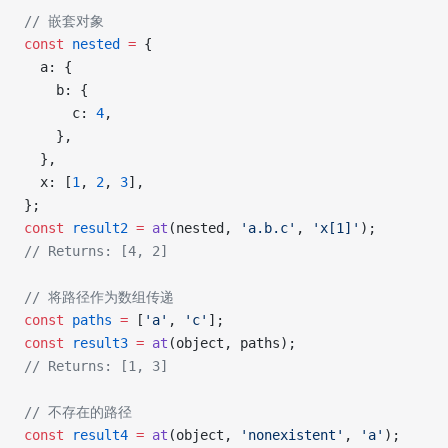
// 嵌套对象
const
 nested
 =
 {
  a: {
    b: {
      c: 
4
,
    },
  },
  x: [
1
, 
2
, 
3
],
};
const
 result2
 =
 at
(nested, 
'a.b.c'
, 
'x[1]'
);
// Returns: [4, 2]
// 将路径作为数组传递
const
 paths
 =
 [
'a'
, 
'c'
];
const
 result3
 =
 at
(object, paths);
// Returns: [1, 3]
// 不存在的路径
const
 result4
 =
 at
(object, 
'nonexistent'
, 
'a'
);