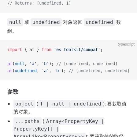
// Returns: [undefined, 1]
或
对象返回
数
null
undefined
undefined
组。
typescript
import
 { at } 
from
 'es-toolkit/compat'
;
at
(
null
, 
'a'
, 
'b'
); 
// [undefined, undefined]
at
(
undefined
, 
'a'
, 
'b'
); 
// [undefined, undefined]
参数
(
): 要获取值
object
T | null | undefined
的对象。
(
...paths
Array<PropertyKey |
PropertyKey[] |
): 要获取值的路径。
ArrayLike<PropertyKey>>