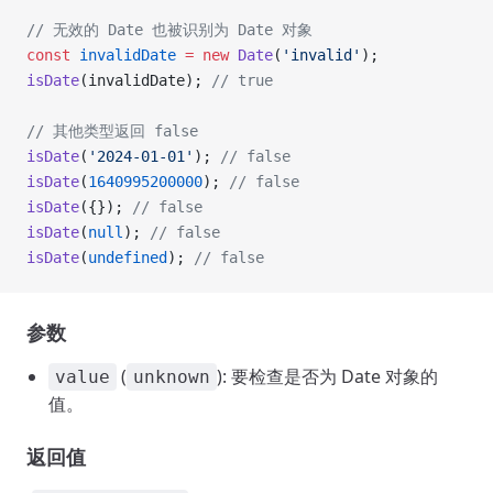
// 无效的 Date 也被识别为 Date 对象
const
 invalidDate
 =
 new
 Date
(
'invalid'
);
isDate
(invalidDate); 
// true
// 其他类型返回 false
isDate
(
'2024-01-01'
); 
// false
isDate
(
1640995200000
); 
// false
isDate
({}); 
// false
isDate
(
null
); 
// false
isDate
(
undefined
); 
// false
参数
(
): 要检查是否为 Date 对象的
value
unknown
值。
返回值