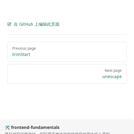
在 GitHub 上编辑此页面
Pager
Previous page
trimStart
Next page
unescape
🛠️ frontend-fundamentals