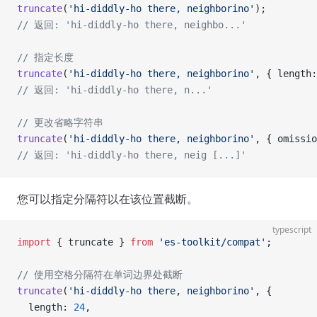
truncate
(
'hi-diddly-ho there, neighborino'
);
// 返回: 'hi-diddly-ho there, neighbo...'
// 指定长度
truncate
(
'hi-diddly-ho there, neighborino'
, { length:
// 返回: 'hi-diddly-ho there, n...'
// 更改省略字符串
truncate
(
'hi-diddly-ho there, neighborino'
, { omissio
// 返回: 'hi-diddly-ho there, neig [...]'
您可以指定分隔符以在该位置截断。
typescript
import
 { truncate } 
from
 'es-toolkit/compat'
;
// 使用空格分隔符在单词边界处截断
truncate
(
'hi-diddly-ho there, neighborino'
, {
  length: 
24
,