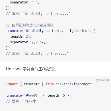
  separator: 
' '
,
});
// 返回: 'hi-diddly-ho there,...'
// 使用正则表达式指定分隔符
truncate
(
'hi-diddly-ho there, neighborino'
, {
  length: 
24
,
  separator:
 /
,
?
 +
/
,
});
// 返回: 'hi-diddly-ho there...'
Unicode 字符也能正确处理。
typescript
import
 { truncate } 
from
 'es-toolkit/compat'
;
truncate
(
'¥§✈✉🤓'
, { length: 
5
 });
// 返回: '¥§✈✉🤓'