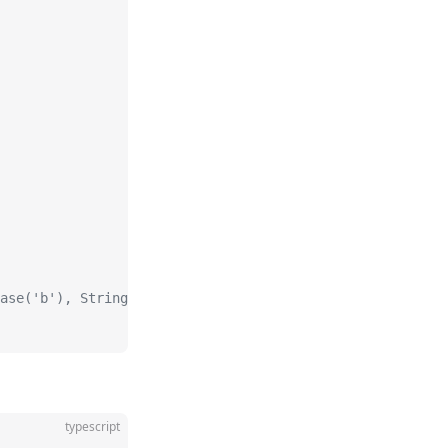
ase('b'), String.prototype.toUpperCase('c')]
typescript