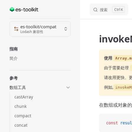
搜索
K
Skip to content
Sidebar Navigation
es-toolkit/compat
Lodash 兼容性
invok
指南
使用
简介
Array.m
由于需要处理
请改用更快、
参考
例如,
数组工具
invokeM
castArray
在数组或对象的
chunk
compact
const
 resul
concat