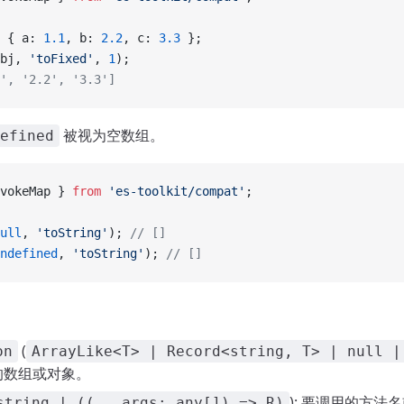
 { a: 
1.1
, b: 
2.2
, c: 
3.3
 };
bj, 
'toFixed'
, 
1
);
', '2.2', '3.3']
被视为空数组。
efined
vokeMap } 
from
 'es-toolkit/compat'
;
ull
, 
'toString'
); 
// []
ndefined
, 
'toString'
); 
// []
(
on
ArrayLike<T> | Record<string, T> | null |
的数组或对象。
): 要调用的方法
string | ((...args: any[]) => R)