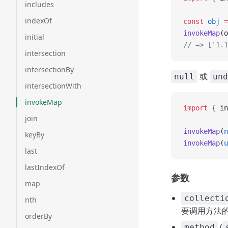
includes
indexOf
const
 obj
 =
invokeMap
(o
initial
// => ['1.1
intersection
intersectionBy
或
null
und
intersectionWith
invokeMap
import
 { in
join
invokeMap
(
n
keyBy
invokeMap
(
u
last
lastIndexOf
参数
map
collecti
nth
要调用方法
orderBy
(
method