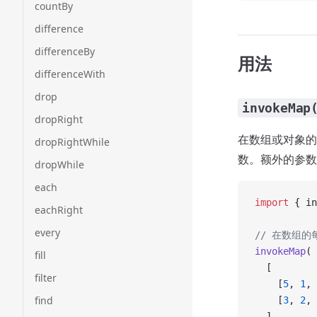
countBy
difference
differenceBy
用法
differenceWith
drop
invokeMap
dropRight
在数组或对象的
dropRightWhile
数。额外的参数
dropWhile
each
import
 { in
eachRight
every
// 在数组
invokeMap
(
fill
  [
filter
    [
5
, 
1
, 
find
    [
3
, 
2
, 
  ],