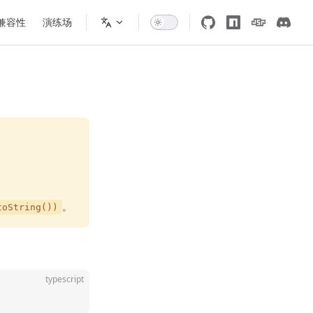
 兼容性
演练场
。
。
toString())
typescript