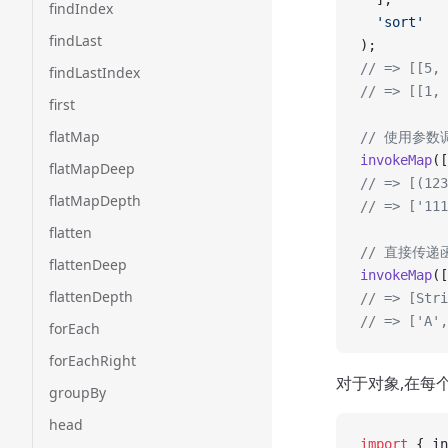
findIndex
  'sort'
findLast
);
// => [[5, 
findLastIndex
// => [[1, 
first
flatMap
// 使用参数
invokeMap
([
flatMapDeep
// => [(123
flatMapDepth
// => ['111
flatten
// 直接传递
flattenDeep
invokeMap
([
flattenDepth
// => [Stri
// => ['A',
forEach
forEachRight
对于对象,在每
groupBy
head
import
 { in