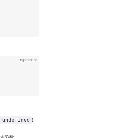
typescript
):
 undefined
名或函数。