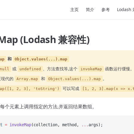
Main Navigation
主页
简介
参考
Lodash
eMap (Lodash 兼容性)
和
ap
Object.values(...).map
或
、方法查找等,这个
函数运行缓慢
null
undefined
invokeMap
更现代的
和
。
Array.map
Object.values(...).map
可以写成
ap([1, 2, 3], 'toString')
[1, 2, 3].map(x => x.
每个元素上调用指定的方法,并返回结果数组。
t
 =
 invokeMap
(collection, method, 
...
args);