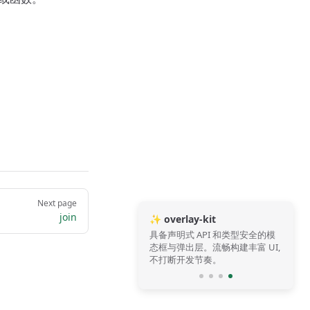
Next page
join
✨ overlay-kit
具备声明式 API 和类型安全的模
态框与弹出层。流畅构建丰富 UI,
不打断开发节奏。