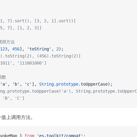
1, 7].sort(), [3, 2, 1].sort()]
5, 7], [1, 2, 3]]
调用方法
123
, 
456
], 
'toString'
, 
2
);
).toString(2), (456).toString(2)]
1011', '111001000']
函数
'a'
, 
'b'
, 
'c'
], 
String
.
prototype
.toUpperCase);
ng.prototype.toUpperCase('a'), String.prototype.toUpperC
 'B', 'C']
个值上调用方法。
vokeMap } 
from
 'es-toolkit/compat'
;