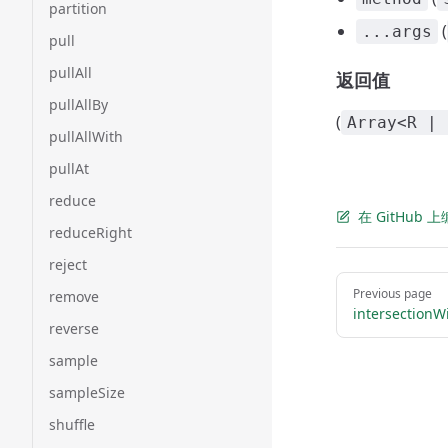
partition
(
...args
pull
pullAll
返回值
pullAllBy
(
Array<R | 
pullAllWith
pullAt
reduce
在 GitHub
reduceRight
reject
Pager
Previous page
remove
intersectionW
reverse
sample
sampleSize
shuffle