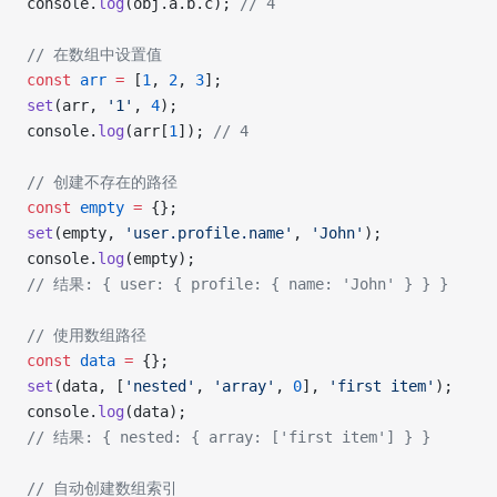
console.
log
(obj.a.b.c); 
// 4
// 在数组中设置值
const
 arr
 =
 [
1
, 
2
, 
3
];
set
(arr, 
'1'
, 
4
);
console.
log
(arr[
1
]); 
// 4
// 创建不存在的路径
const
 empty
 =
 {};
set
(empty, 
'user.profile.name'
, 
'John'
);
console.
log
(empty);
// 结果: { user: { profile: { name: 'John' } } }
// 使用数组路径
const
 data
 =
 {};
set
(data, [
'nested'
, 
'array'
, 
0
], 
'first item'
);
console.
log
(data);
// 结果: { nested: { array: ['first item'] } }
// 自动创建数组索引