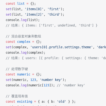
const
 list
 =
 {};
set
(list, 
'items[0]'
, 
'first'
);
set
(list, 
'items[2]'
, 
'third'
);
console.
log
(list);
// 结果: { items: ['first', undefined, 'third'] }
// 混合嵌套对象和数组
const
 complex
 =
 {};
set
(complex, 
'users[0].profile.settings.theme'
, 
'dark
console.
log
(complex);
// 结果: { users: [{ profile: { settings: { theme: 'd
// 处理数字键
const
 numeric
 =
 {};
set
(numeric, 
123
, 
'number key'
);
console.
log
(numeric[
123
]); 
// 'number key'
// 覆盖现有值
const
 existing
 =
 { a: { b: 
'old'
 } };