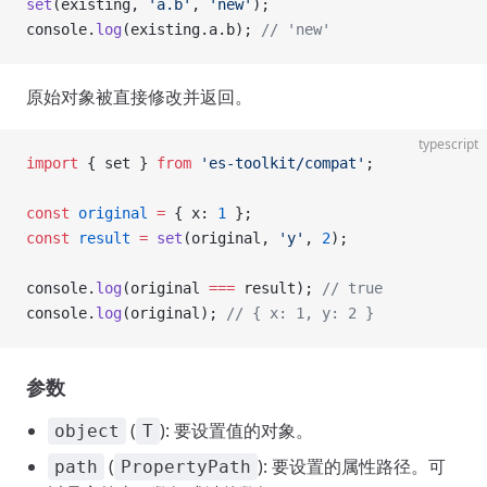
set
(existing, 
'a.b'
, 
'new'
);
console.
log
(existing.a.b); 
// 'new'
原始对象被直接修改并返回。
typescript
import
 { set } 
from
 'es-toolkit/compat'
;
const
 original
 =
 { x: 
1
 };
const
 result
 =
 set
(original, 
'y'
, 
2
);
console.
log
(original 
===
 result); 
// true
console.
log
(original); 
// { x: 1, y: 2 }
参数
(
): 要设置值的对象。
object
T
(
): 要设置的属性路径。可
path
PropertyPath