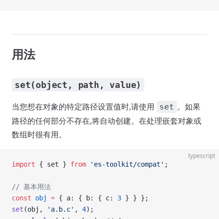
用法
set(object, path, value)
当您想在对象的特定路径设置值时,请使用
。如果
set
路径的任何部分不存在,将自动创建。在处理嵌套对象或
数组时很有用。
typescript
import
 { set } 
from
 'es-toolkit/compat'
;
// 基本用法
const
 obj
 =
 { a: { b: { c: 
3
 } } };
set
(obj, 
'a.b.c'
, 
4
);