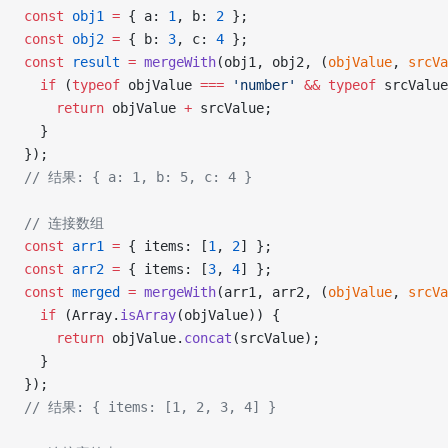
const
 obj1
 =
 { a: 
1
, b: 
2
 };
const
 obj2
 =
 { b: 
3
, c: 
4
 };
const
 result
 =
 mergeWith
(obj1, obj2, (
objValue
, 
srcVa
  if
 (
typeof
 objValue 
===
 'number'
 &&
 typeof
 srcValue
    return
 objValue 
+
 srcValue;
  }
});
// 结果: { a: 1, b: 5, c: 4 }
// 连接数组
const
 arr1
 =
 { items: [
1
, 
2
] };
const
 arr2
 =
 { items: [
3
, 
4
] };
const
 merged
 =
 mergeWith
(arr1, arr2, (
objValue
, 
srcVa
  if
 (Array.
isArray
(objValue)) {
    return
 objValue.
concat
(srcValue);
  }
});
// 结果: { items: [1, 2, 3, 4] }