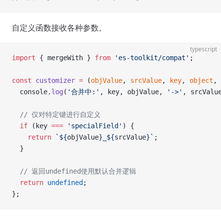
自定义函数接收各种参数。
typescript
import
 { mergeWith } 
from
 'es-toolkit/compat'
;
const
 customizer
 =
 (
objValue
, 
srcValue
, 
key
, 
object
, 
  console.
log
(
'合并中:'
, key, objValue, 
'->'
, srcValu
  // 仅对特定键进行自定义
  if
 (key 
===
 'specialField'
) {
    return
 `${
objValue
}_${
srcValue
}`
;
  }
  // 返回undefined使用默认合并逻辑
  return
 undefined
;
};