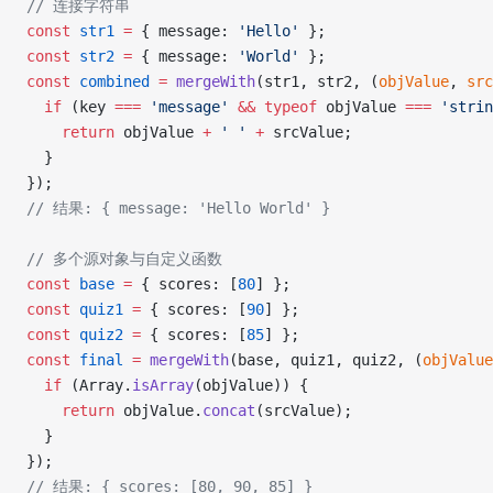
// 连接字符串
const
 str1
 =
 { message: 
'Hello'
 };
const
 str2
 =
 { message: 
'World'
 };
const
 combined
 =
 mergeWith
(str1, str2, (
objValue
, 
src
  if
 (key 
===
 'message'
 &&
 typeof
 objValue 
===
 'strin
    return
 objValue 
+
 ' '
 +
 srcValue;
  }
});
// 结果: { message: 'Hello World' }
// 多个源对象与自定义函数
const
 base
 =
 { scores: [
80
] };
const
 quiz1
 =
 { scores: [
90
] };
const
 quiz2
 =
 { scores: [
85
] };
const
 final
 =
 mergeWith
(base, quiz1, quiz2, (
objValue
  if
 (Array.
isArray
(objValue)) {
    return
 objValue.
concat
(srcValue);
  }
});
// 结果: { scores: [80, 90, 85] }