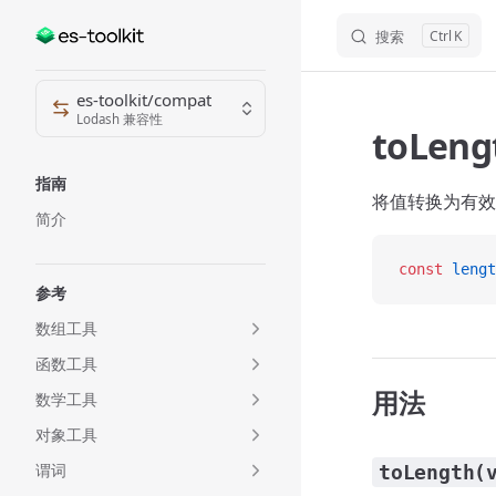
搜索
K
Skip to content
Sidebar Navigation
es-toolkit/compat
Lodash 兼容性
toLeng
指南
将值转换为有效
简介
const
 lengt
参考
数组工具
函数工具
用法
数学工具
对象工具
谓词
toLength(