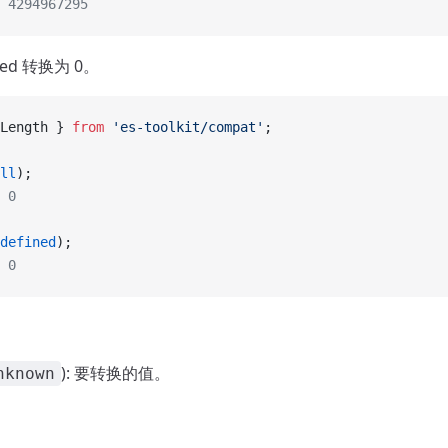
 4294967295
ined 转换为 0。
Length } 
from
 'es-toolkit/compat'
;
ll
);
 0
defined
);
 0
): 要转换的值。
nknown