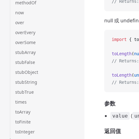
// Returns:
methodOf
now
null 或 undef
over
overEvery
import
 { to
overSome
stubArray
toLength
(
nu
// Returns:
stubFalse
stubObject
toLength
(
un
stubString
// Returns:
stubTrue
times
参数
toArray
(
value
u
toFinite
返回值
toInteger