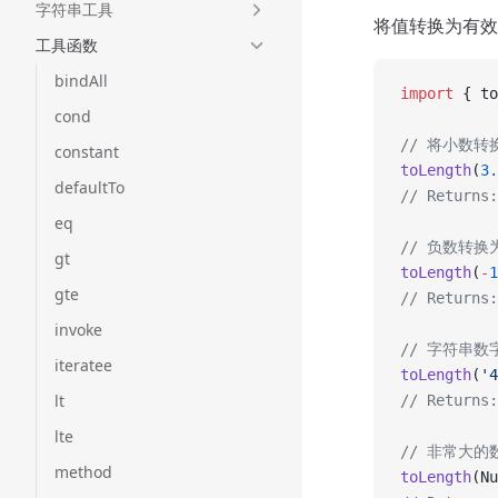
字符串工具
将值转换为有效的
工具函数
bindAll
import
 { to
cond
// 将小数转
constant
toLength
(
3.
defaultTo
// Returns:
eq
// 负数转换为
gt
toLength
(
-
1
gte
// Returns:
invoke
// 字符串数
iteratee
toLength
(
'4
lt
// Returns:
lte
// 非常大
method
toLength
(Nu