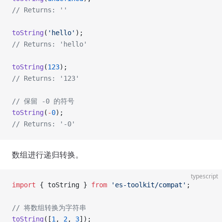
// Returns: ''
toString
(
'hello'
);
// Returns: 'hello'
toString
(
123
);
// Returns: '123'
// 保留 -0 的符号
toString
(
-
0
);
// Returns: '-0'
数组进行递归转换。
typescript
import
 { toString } 
from
 'es-toolkit/compat'
;
// 将数组转换为字符串
toString
([
1
, 
2
, 
3
]);