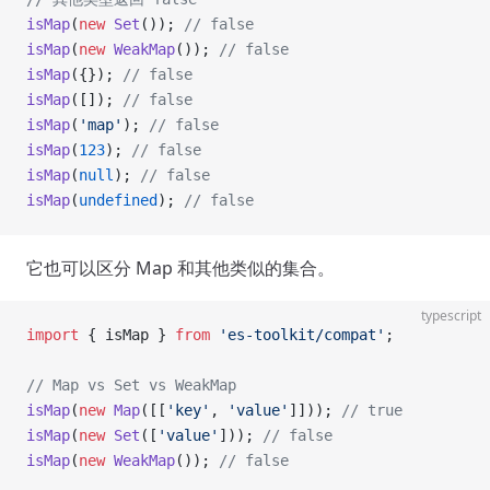
isMap
(
new
 Set
()); 
// false
isMap
(
new
 WeakMap
()); 
// false
isMap
({}); 
// false
isMap
([]); 
// false
isMap
(
'map'
); 
// false
isMap
(
123
); 
// false
isMap
(
null
); 
// false
isMap
(
undefined
); 
// false
它也可以区分 Map 和其他类似的集合。
typescript
import
 { isMap } 
from
 'es-toolkit/compat'
;
// Map vs Set vs WeakMap
isMap
(
new
 Map
([[
'key'
, 
'value'
]])); 
// true
isMap
(
new
 Set
([
'value'
])); 
// false
isMap
(
new
 WeakMap
()); 
// false