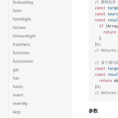
findLastKey
// 数组合并
const
 targe
forIn
const
 sourc
forInRight
const
 resul
  if
 (Array
forOwn
    return
 
forOwnRight
  }
fromPairs
});
// Returns:
functions
functionsIn
// 多个源与
const
 targe
get
const
 resul
has
  return
 ob
hasIn
});
// Returns:
invert
invertBy
参数
keys