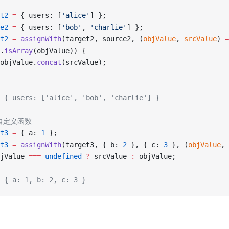
t2
 =
 { users: [
'alice'
] };
e2
 =
 { users: [
'bob'
, 
'charlie'
] };
t2
 =
 assignWith
(target2, source2, (
objValue
, 
srcValue
) 
=
.
isArray
(objValue)) {
objValue.
concat
(srcValue);
 { users: ['alice', 'bob', 'charlie'] }
自定义函数
t3
 =
 { a: 
1
 };
t3
 =
 assignWith
(target3, { b: 
2
 }, { c: 
3
 }, (
objValue
, 
jValue 
===
 undefined
 ?
 srcValue 
:
 objValue;
 { a: 1, b: 2, c: 3 }