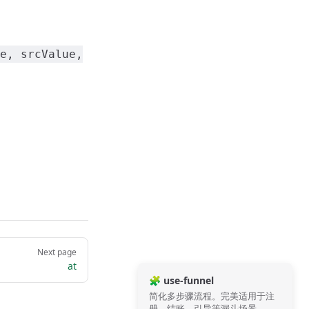
e, srcValue,
Next page
at
🧩 use-funnel
简化多步骤流程。完美适用于注
册、结账、引导等漏斗场景。