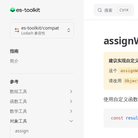
搜索
K
Skip to content
Sidebar Navigation
es-toolkit/compat
Lodash 兼容性
assign
指南
建议实现自定
简介
这个
assignW
请改用
参考
Objec
数组工具
使用自定义函数
函数工具
数学工具
const
 resul
对象工具
assign