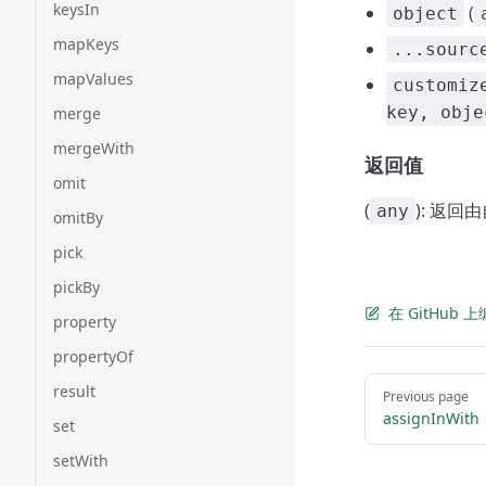
keysIn
(
object
mapKeys
...sourc
mapValues
customiz
key, obje
merge
mergeWith
返回值
omit
(
): 返
any
omitBy
pick
pickBy
在 GitHub
property
propertyOf
Pager
result
Previous page
assignInWith
set
setWith