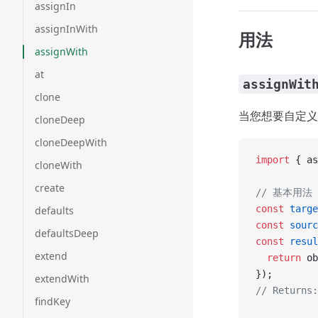
assignIn
assignInWith
用法
assignWith
at
assignWit
clone
当您想要自定义
cloneDeep
cloneDeepWith
import
 { as
cloneWith
create
// 基本用法 
const
 targe
defaults
const
 sourc
defaultsDeep
const
 resul
extend
  return
 ob
});
extendWith
// Returns:
findKey