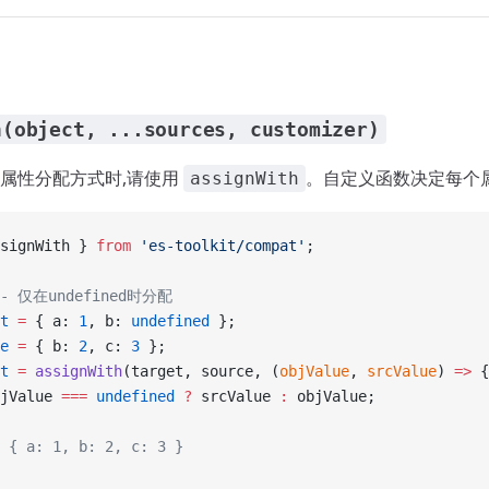
h(object, ...sources, customizer)
属性分配方式时,请使用
。自定义函数决定每个
assignWith
signWith } 
from
 'es-toolkit/compat'
;
- 仅在undefined时分配
t
 =
 { a: 
1
, b: 
undefined
 };
e
 =
 { b: 
2
, c: 
3
 };
t
 =
 assignWith
(target, source, (
objValue
, 
srcValue
) 
=>
 {
jValue 
===
 undefined
 ?
 srcValue 
:
 objValue;
 { a: 1, b: 2, c: 3 }