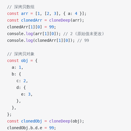
// 深拷贝数组
const
 arr
 =
 [
1
, [
2
, 
3
], { a: 
4
 }];
const
 clonedArr
 =
 cloneDeep
(arr);
clonedArr[
1
][
0
] 
=
 99
;
console.
log
(arr[
1
][
0
]); 
// 2 (原始值未更改)
console.
log
(clonedArr[
1
][
0
]); 
// 99
// 深拷贝对象
const
 obj
 =
 {
  a: 
1
,
  b: {
    c: 
2
,
    d: {
      e: 
3
,
    },
  },
};
const
 clonedObj
 =
 cloneDeep
(obj);
clonedObj.b.d.e 
=
 99
;