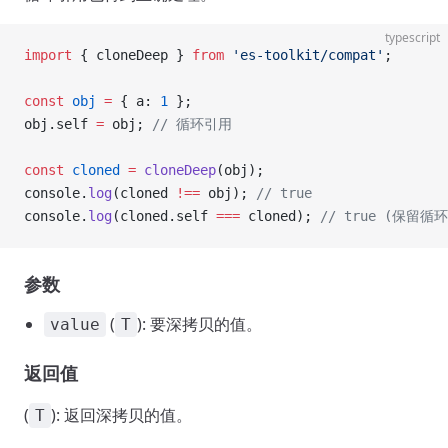
typescript
import
 { cloneDeep } 
from
 'es-toolkit/compat'
;
const
 obj
 =
 { a: 
1
 };
obj.self 
=
 obj; 
// 循环引用
const
 cloned
 =
 cloneDeep
(obj);
console.
log
(cloned 
!==
 obj); 
// true
console.
log
(cloned.self 
===
 cloned); 
// true (保留循
参数
(
): 要深拷贝的值。
value
T
返回值
(
): 返回深拷贝的值。
T