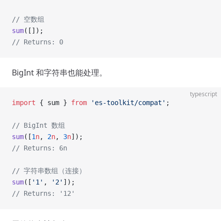
// 空数组
sum
([]);
// Returns: 0
BigInt 和字符串也能处理。
typescript
import
 { sum } 
from
 'es-toolkit/compat'
;
// BigInt 数组
sum
([
1
n
, 
2
n
, 
3
n
]);
// Returns: 6n
// 字符串数组（连接）
sum
([
'1'
, 
'2'
]);
// Returns: '12'