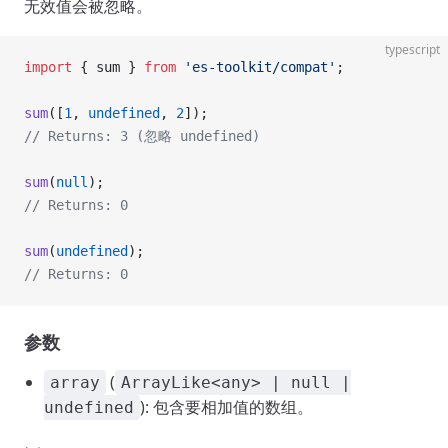
无效值会被忽略。
typescript
import
 { sum } 
from
 'es-toolkit/compat'
;
sum
([
1
, 
undefined
, 
2
]);
// Returns: 3 (忽略 undefined)
sum
(
null
);
// Returns: 0
sum
(
undefined
);
// Returns: 0
参数
(
array
ArrayLike<any> | null |
): 包含要相加值的数组。
undefined