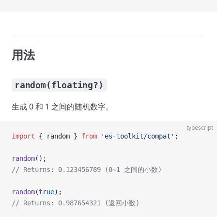
用法
random(floating?)
生成 0 和 1 之间的随机数字。
typescript
import
 { random } 
from
 'es-toolkit/compat'
;
random
();
// Returns: 0.123456789 (0~1 之间的小数)
random
(
true
);
// Returns: 0.987654321 (返回小数)