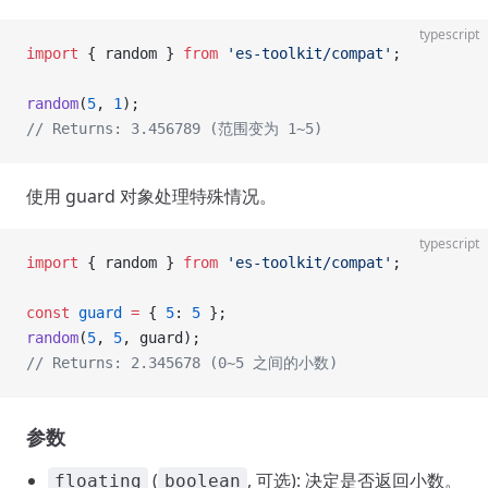
typescript
import
 { random } 
from
 'es-toolkit/compat'
;
random
(
5
, 
1
);
// Returns: 3.456789 (范围变为 1~5)
使用 guard 对象处理特殊情况。
typescript
import
 { random } 
from
 'es-toolkit/compat'
;
const
 guard
 =
 { 
5
: 
5
 };
random
(
5
, 
5
, guard);
// Returns: 2.345678 (0~5 之间的小数)
参数
(
, 可选): 决定是否返回小数。
floating
boolean