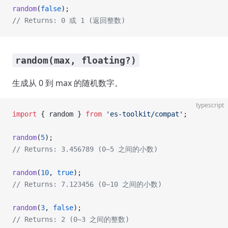
random
(
false
);
// Returns: 0 或 1 (返回整数)
random(max, floating?)
生成从 0 到 max 的随机数字。
typescript
import
 { random } 
from
 'es-toolkit/compat'
;
random
(
5
);
// Returns: 3.456789 (0~5 之间的小数)
random
(
10
, 
true
);
// Returns: 7.123456 (0~10 之间的小数)
random
(
3
, 
false
);
// Returns: 2 (0~3 之间的整数)