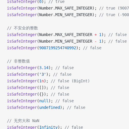
isSafeInteger
(
0
); 
// true
isSafeInteger
(Number.MAX_SAFE_INTEGER); 
// true (9007
isSafeInteger
(Number.MIN_SAFE_INTEGER); 
// true (-900
// 不安全的整数
isSafeInteger
(Number.MAX_SAFE_INTEGER 
+
 1
); 
// false
isSafeInteger
(Number.MIN_SAFE_INTEGER 
-
 1
); 
// false
isSafeInteger
(
9007199254740992
); 
// false
// 非整数值
isSafeInteger
(
3.14
); 
// false
isSafeInteger
(
'3'
); 
// false
isSafeInteger
(
1
n
); 
// false (BigInt)
isSafeInteger
([]); 
// false
isSafeInteger
({}); 
// false
isSafeInteger
(
null
); 
// false
isSafeInteger
(
undefined
); 
// false
// 无穷大和 NaN
isSafeInteger
(
Infinity
); 
// false