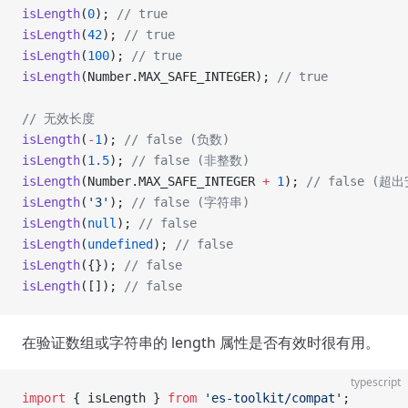
isLength
(
0
); 
// true
isLength
(
42
); 
// true
isLength
(
100
); 
// true
isLength
(Number.MAX_SAFE_INTEGER); 
// true
// 无效长度
isLength
(
-
1
); 
// false (负数)
isLength
(
1.5
); 
// false (非整数)
isLength
(Number.MAX_SAFE_INTEGER 
+
 1
); 
// false (超
isLength
(
'3'
); 
// false (字符串)
isLength
(
null
); 
// false
isLength
(
undefined
); 
// false
isLength
({}); 
// false
isLength
([]); 
// false
在验证数组或字符串的 length 属性是否有效时很有用。
typescript
import
 { isLength } 
from
 'es-toolkit/compat'
;