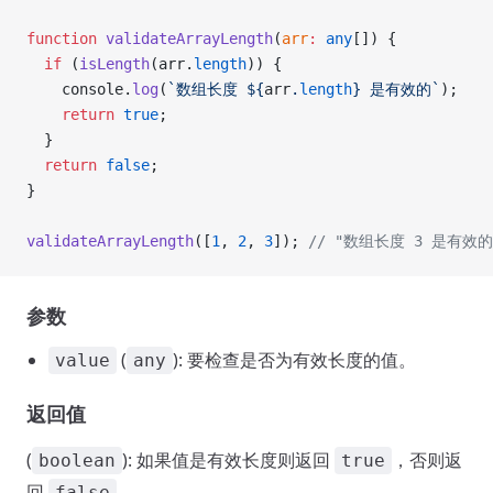
function
 validateArrayLength
(
arr
:
 any
[]) {
  if
 (
isLength
(arr.
length
)) {
    console.
log
(
`数组长度 ${
arr
.
length
} 是有效的`
);
    return
 true
;
  }
  return
 false
;
}
validateArrayLength
([
1
, 
2
, 
3
]); 
// "数组长度 3 是有效的
参数
(
): 要检查是否为有效长度的值。
value
any
返回值
(
): 如果值是有效长度则返回
，否则返
boolean
true
回
。
false