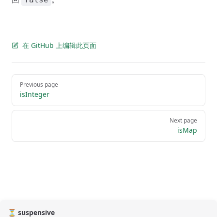
在 GitHub 上编辑此页面
Pager
Previous page
isInteger
Next page
isMap
⏳ suspensive