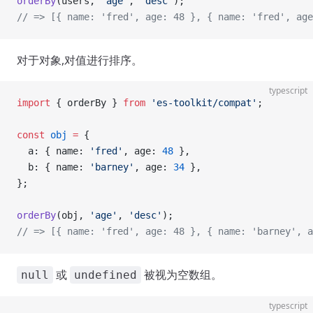
orderBy
(users, 
'age'
, 
'desc'
);
// => [{ name: 'fred', age: 48 }, { name: 'fred', age
对于对象,对值进行排序。
typescript
import
 { orderBy } 
from
 'es-toolkit/compat'
;
const
 obj
 =
 {
  a: { name: 
'fred'
, age: 
48
 },
  b: { name: 
'barney'
, age: 
34
 },
};
orderBy
(obj, 
'age'
, 
'desc'
);
// => [{ name: 'fred', age: 48 }, { name: 'barney', a
或
被视为空数组。
null
undefined
typescript