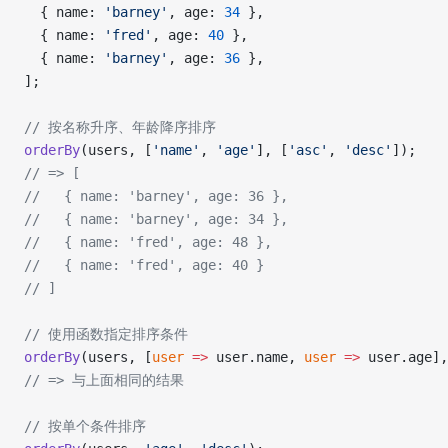
  { name: 
'barney'
, age: 
34
 },
  { name: 
'fred'
, age: 
40
 },
  { name: 
'barney'
, age: 
36
 },
];
// 按名称升序、年龄降序排序
orderBy
(users, [
'name'
, 
'age'
], [
'asc'
, 
'desc'
]);
// => [
//   { name: 'barney', age: 36 },
//   { name: 'barney', age: 34 },
//   { name: 'fred', age: 48 },
//   { name: 'fred', age: 40 }
// ]
// 使用函数指定排序条件
orderBy
(users, [
user
 =>
 user.name, 
user
 =>
 user.age],
// => 与上面相同的结果
// 按单个条件排序