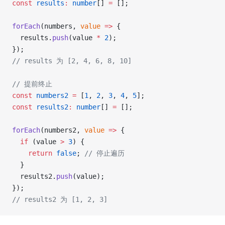
const
 results
:
 number
[] 
=
 [];
forEach
(numbers, 
value
 =>
 {
  results.
push
(value 
*
 2
);
});
// results 为 [2, 4, 6, 8, 10]
// 提前终止
const
 numbers2
 =
 [
1
, 
2
, 
3
, 
4
, 
5
];
const
 results2
:
 number
[] 
=
 [];
forEach
(numbers2, 
value
 =>
 {
  if
 (value 
>
 3
) {
    return
 false
; 
// 停止遍历
  }
  results2.
push
(value);
});
// results2 为 [1, 2, 3]