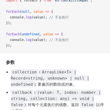
import
 { forEach } 
from
 'es-toolkit/compat'
;
forEach
(
null
, 
value
 =>
 {
  console.
log
(value); 
// 不会执行
});
forEach
(
undefined
, 
value
 =>
 {
  console.
log
(value); 
// 不会执行
});
参数
(
collection
ArrayLike<T> |
Record<string, unknown> | null |
): 要遍历的数组或对象。
undefined
(
callback
(value: T, index: number |
string, collection: any) => void |
): 对每个元素执行的函数。返回
以停
false
false