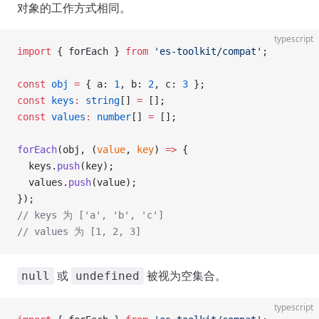
对象的工作方式相同。
typescript
import
 { forEach } 
from
 'es-toolkit/compat'
;
const
 obj
 =
 { a: 
1
, b: 
2
, c: 
3
 };
const
 keys
:
 string
[] 
=
 [];
const
 values
:
 number
[] 
=
 [];
forEach
(obj, (
value
, 
key
) 
=>
 {
  keys.
push
(key);
  values.
push
(value);
});
// keys 为 ['a', 'b', 'c']
// values 为 [1, 2, 3]
或
被视为空集合。
null
undefined
typescript