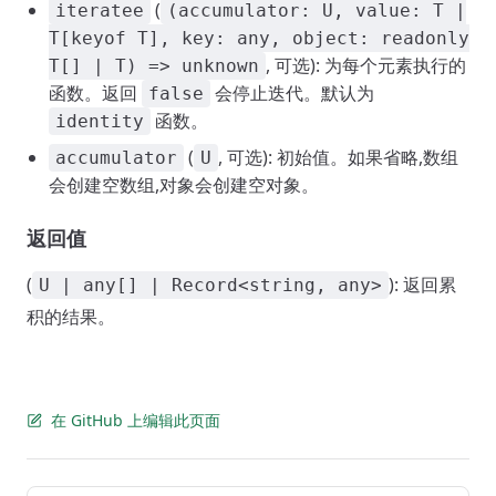
(
iteratee
(accumulator: U, value: T |
T[keyof T], key: any, object: readonly
, 可选): 为每个元素执行的
T[] | T) => unknown
函数。返回
会停止迭代。默认为
false
函数。
identity
(
, 可选): 初始值。如果省略,数组
accumulator
U
会创建空数组,对象会创建空对象。
返回值
(
): 返回累
U | any[] | Record<string, any>
积的结果。
在 GitHub 上编辑此页面