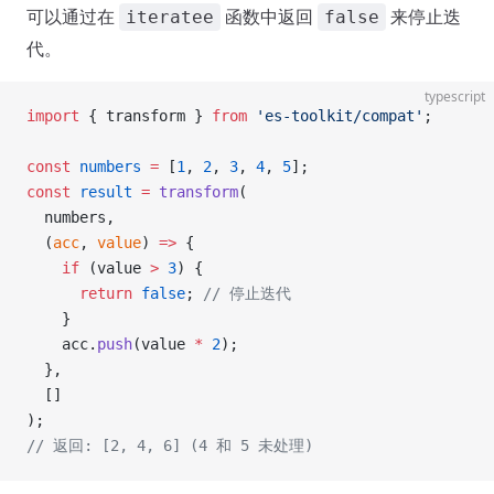
可以通过在
函数中返回
来停止迭
iteratee
false
代。
typescript
import
 { transform } 
from
 'es-toolkit/compat'
;
const
 numbers
 =
 [
1
, 
2
, 
3
, 
4
, 
5
];
const
 result
 =
 transform
(
  numbers,
  (
acc
, 
value
) 
=>
 {
    if
 (value 
>
 3
) {
      return
 false
; 
// 停止迭代
    }
    acc.
push
(value 
*
 2
);
  },
  []
);
// 返回: [2, 4, 6] (4 和 5 未处理)