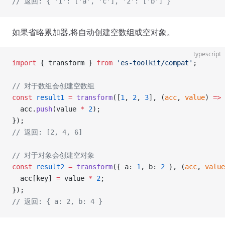
// 返回: { '1': ['a', 'c'], '2': ['b'] }
如果省略累加器,将自动创建空数组或空对象。
typescript
import
 { transform } 
from
 'es-toolkit/compat'
;
// 对于数组会创建空数组
const
 result1
 =
 transform
([
1
, 
2
, 
3
], (
acc
, 
value
) 
=>
 
  acc.
push
(value 
*
 2
);
});
// 返回: [2, 4, 6]
// 对于对象会创建空对象
const
 result2
 =
 transform
({ a: 
1
, b: 
2
 }, (
acc
, 
value
  acc[key] 
=
 value 
*
 2
;
});
// 返回: { a: 2, b: 4 }