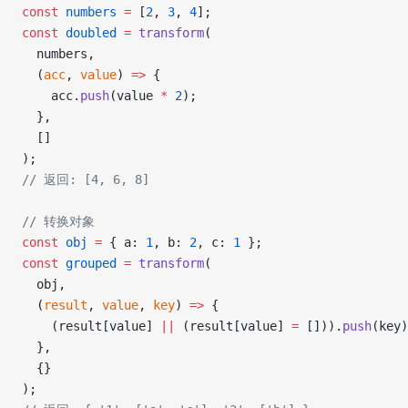
const
 numbers
 =
 [
2
, 
3
, 
4
];
const
 doubled
 =
 transform
(
  numbers,
  (
acc
, 
value
) 
=>
 {
    acc.
push
(value 
*
 2
);
  },
  []
);
// 返回: [4, 6, 8]
// 转换对象
const
 obj
 =
 { a: 
1
, b: 
2
, c: 
1
 };
const
 grouped
 =
 transform
(
  obj,
  (
result
, 
value
, 
key
) 
=>
 {
    (result[value] 
||
 (result[value] 
=
 [])).
push
(key)
  },
  {}
);