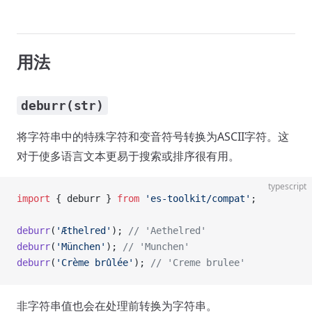
用法
deburr(str)
将字符串中的特殊字符和变音符号转换为ASCII字符。这
对于使多语言文本更易于搜索或排序很有用。
typescript
import
 { deburr } 
from
 'es-toolkit/compat'
;
deburr
(
'Æthelred'
); 
// 'Aethelred'
deburr
(
'München'
); 
// 'Munchen'
deburr
(
'Crème brûlée'
); 
// 'Creme brulee'
非字符串值也会在处理前转换为字符串。