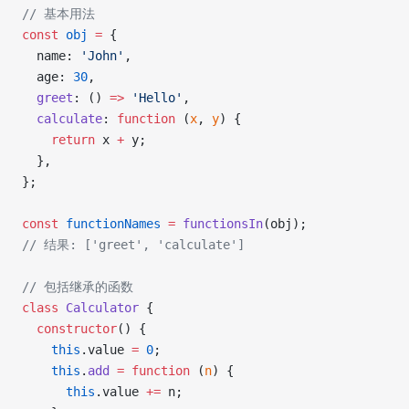
// 基本用法
const
 obj
 =
 {
  name: 
'John'
,
  age: 
30
,
  greet
: () 
=>
 'Hello'
,
  calculate
: 
function
 (
x
, 
y
) {
    return
 x 
+
 y;
  },
};
const
 functionNames
 =
 functionsIn
(obj);
// 结果: ['greet', 'calculate']
// 包括继承的函数
class
 Calculator
 {
  constructor
() {
    this
.value 
=
 0
;
    this
.
add
 =
 function
 (
n
) {
      this
.value 
+=
 n;