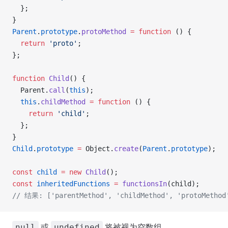
  };
}
Parent
.
prototype
.
protoMethod
 =
 function
 () {
  return
 'proto'
;
};
function
 Child
() {
  Parent.
call
(
this
);
  this
.
childMethod
 =
 function
 () {
    return
 'child'
;
  };
}
Child
.
prototype
 =
 Object.
create
(
Parent
.
prototype
);
const
 child
 =
 new
 Child
();
const
 inheritedFunctions
 =
 functionsIn
(child);
// 结果: ['parentMethod', 'childMethod', 'protoMethod
或
将被视为空数组。
null
undefined