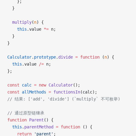
    };
  }
  multiply
(
n
) {
    this
.value 
*=
 n;
  }
}
Calculator
.
prototype
.
divide
 =
 function
 (
n
) {
  this
.value 
/=
 n;
};
const
 calc
 =
 new
 Calculator
();
const
 allMethods
 =
 functionsIn
(calc);
// 结果: ['add', 'divide'] (`multiply` 不可枚举)
// 通过原型链继承
function
 Parent
() {
  this
.
parentMethod
 =
 function
 () {
    return
 'parent'
;