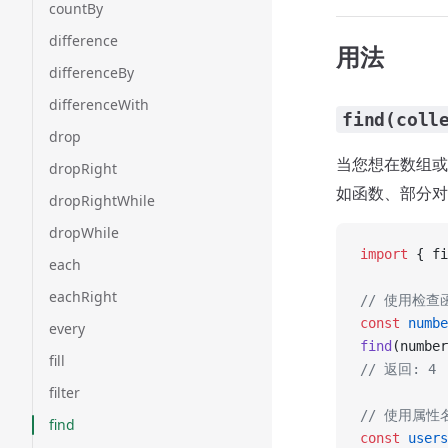
countBy
difference
用法
differenceBy
differenceWith
find(coll
drop
当您想在数组或
dropRight
如函数、部分对
dropRightWhile
dropWhile
import
 { fi
each
eachRight
// 使用检查
const
 numbe
every
find
(number
fill
// 返回: 4
filter
// 使用属性
find
const
 users