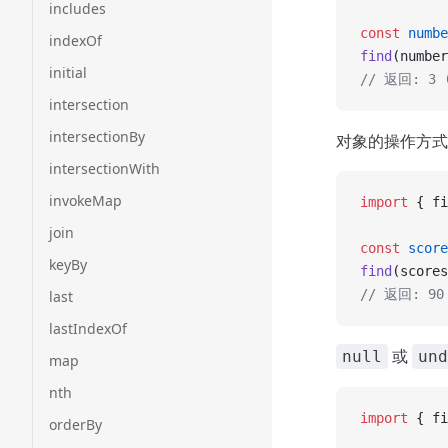
includes
const
 numbe
indexOf
find
(number
initial
// 返回: 3
intersection
intersectionBy
对象的操作方式
intersectionWith
invokeMap
import
 { fi
join
const
 score
keyBy
find
(scores
// 返回: 90
last
lastIndexOf
或
null
und
map
nth
import
 { fi
orderBy