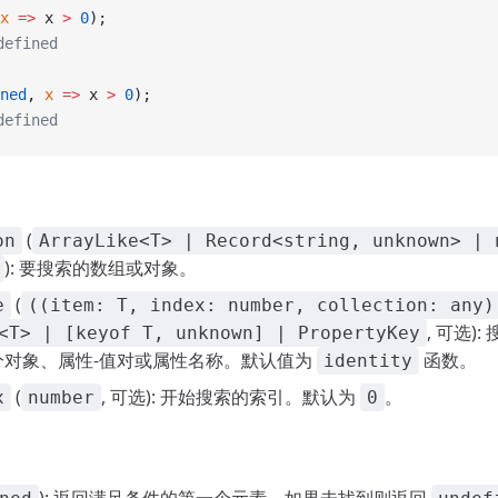
x
 =>
 x 
>
 0
);
efined
ned
, 
x
 =>
 x 
>
 0
);
efined
(
on
ArrayLike<T> | Record<string, unknown> | 
): 要搜索的数组或对象。
(
e
((item: T, index: number, collection: any)
, 可选)
<T> | [keyof T, unknown] | PropertyKey
分对象、属性-值对或属性名称。默认值为
函数。
identity
(
, 可选): 开始搜索的索引。默认为
。
x
number
0