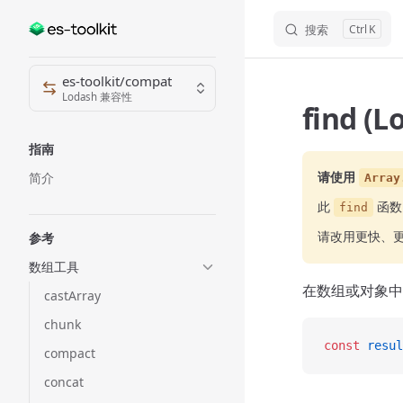
搜索
K
Skip to content
Sidebar Navigation
es-toolkit/compat
Lodash 兼容性
find (
指南
请使用
简介
Array
此
函数
find
请改用更快、
参考
数组工具
在数组或对象中
castArray
chunk
const
 resul
compact
concat