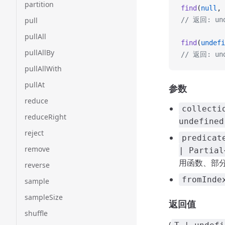
partition
find
(
null
, 
pull
// 返回: und
pullAll
find
(
undefi
pullAllBy
// 返回: und
pullAllWith
pullAt
参数
reduce
collecti
reduceRight
undefined
reject
predicat
remove
| Partial
用函数、部
reverse
fromInde
sample
sampleSize
返回值
shuffle