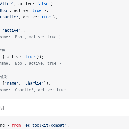
Alice'
, active: 
false
 },
Bob'
, active: 
true
 },
Charlie'
, active: 
true
 },
 
'active'
);
ame: 'Bob', active: true }
对象
 { active: 
true
 });
ame: 'Bob', active: true }
-值对
 [
'name'
, 
'Charlie'
]);
ame: 'Charlie', active: true }
引。
nd } 
from
 'es-toolkit/compat'
;