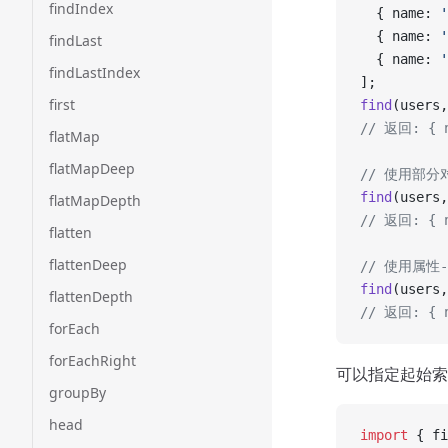
findIndex
  { name: 
'
  { name: 
'
findLast
  { name: 
'
findLastIndex
];
first
find
(users,
// 返回: { n
flatMap
flatMapDeep
// 使用部分
find
(users,
flatMapDepth
// 返回: { n
flatten
flattenDeep
// 使用属性
find
(users,
flattenDepth
// 返回: { n
forEach
forEachRight
可以指定起始索
groupBy
head
import
 { fi