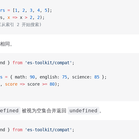
rs
 =
 [
1
, 
2
, 
3
, 
4
, 
5
];
s, 
x
 =>
 x 
>
 2
, 
2
);
 (从索引 2 开始搜索)
相同。
nd } 
from
 'es-toolkit/compat'
;
s
 =
 { math: 
90
, english: 
75
, science: 
85
 };
, 
score
 =>
 score 
>=
 80
);
被视为空集合并返回
。
efined
undefined
nd } 
from
 'es-toolkit/compat'
;