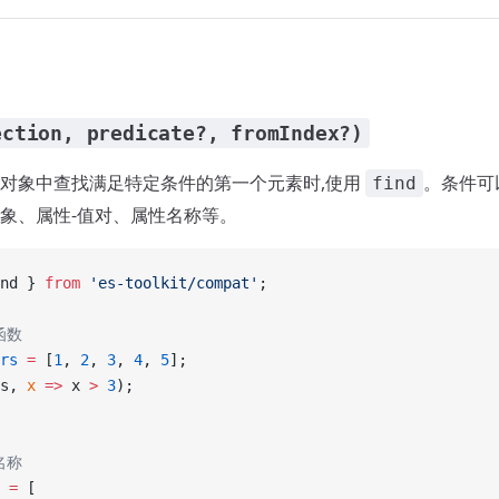
ection, predicate?, fromIndex?)
对象中查找满足特定条件的第一个元素时,使用
。条件可
find
象、属性-值对、属性名称等。
nd } 
from
 'es-toolkit/compat'
;
函数
rs
 =
 [
1
, 
2
, 
3
, 
4
, 
5
];
s, 
x
 =>
 x 
>
 3
);
名称
 =
 [