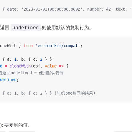
 { date: '2023-01-01T00:00:00.000Z', number: 42, text: '
数返回
,则使用默认的复制行为。
undefined
oneWith } 
from
 'es-toolkit/compat'
;
 { a: 
1
, b: { c: 
2
 } };
d
 =
 cloneWith
(obj, 
value
 =>
 {
值返回undefined = 使用默认复制
defined
;
: { a: 1, b: { c: 2 } } (与clone相同的结果)
): 要复制的值。