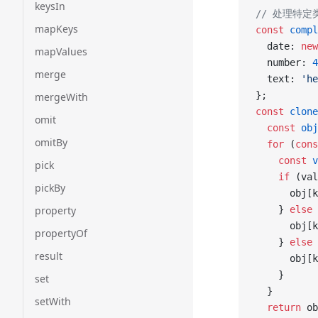
keysIn
// 处理特定
mapKeys
const
 compl
  date: 
new
mapValues
  number: 
4
merge
  text: 
'he
};
mergeWith
const
 clone
omit
  const
 obj
omitBy
  for
 (
cons
    const
 v
pick
    if
 (val
pickBy
      obj[k
property
    } 
else
 
      obj[k
propertyOf
    } 
else
 
result
      obj[k
    }
set
  }
setWith
  return
 ob