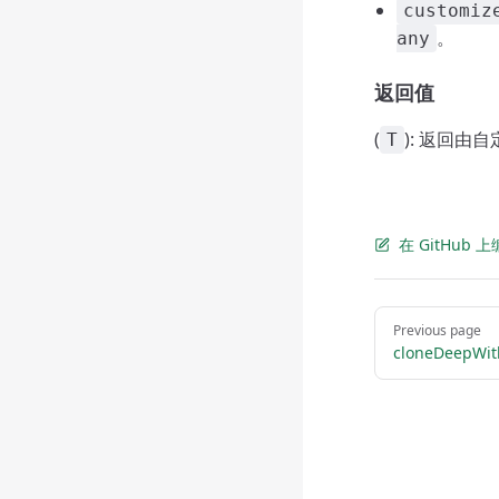
customiz
。
any
返回值
(
): 返回由
T
在 GitHub
Pager
Previous page
cloneDeepWit