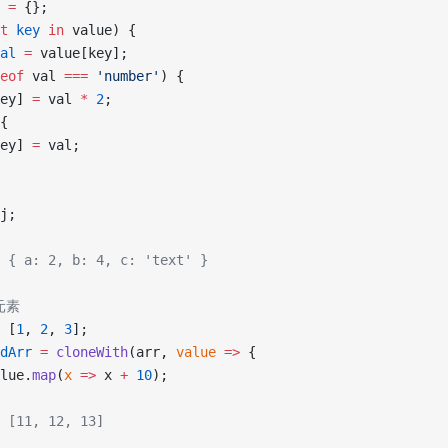
 =
 {};
t
 key
 in
 value) {
al
 =
 value[key];
eof
 val 
===
 'number'
) {
ey] 
=
 val 
*
 2
;
{
ey] 
=
 val;
j;
 { a: 2, b: 4, c: 'text' }
元素
 [
1
, 
2
, 
3
];
dArr
 =
 cloneWith
(arr, 
value
 =>
 {
lue.
map
(
x
 =>
 x 
+
 10
);
 [11, 12, 13]