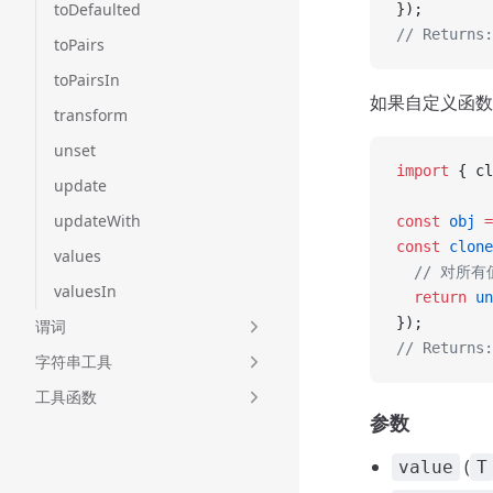
toDefaulted
});
// Returns:
toPairs
toPairsIn
如果自定义函
transform
unset
import
 { cl
update
updateWith
const
 obj
 =
const
 clone
values
  // 对所有
valuesIn
  return
 un
});
谓词
// Returns
字符串工具
工具函数
参数
(
value
T