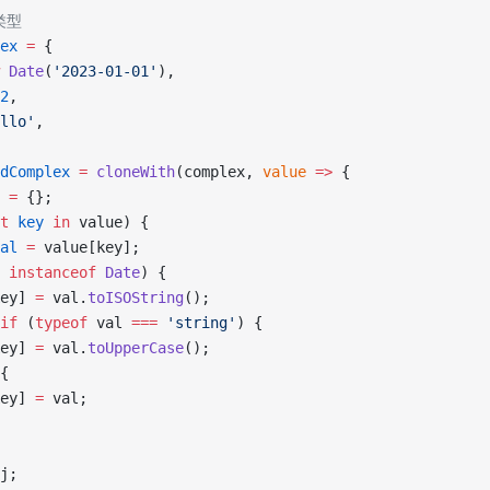
类型
ex
 =
 {
 Date
(
'2023-01-01'
),
2
,
llo'
,
dComplex
 =
 cloneWith
(complex, 
value
 =>
 {
 =
 {};
t
 key
 in
 value) {
al
 =
 value[key];
 
instanceof
 Date
) {
ey] 
=
 val.
toISOString
();
if
 (
typeof
 val 
===
 'string'
) {
ey] 
=
 val.
toUpperCase
();
{
ey] 
=
 val;
j;