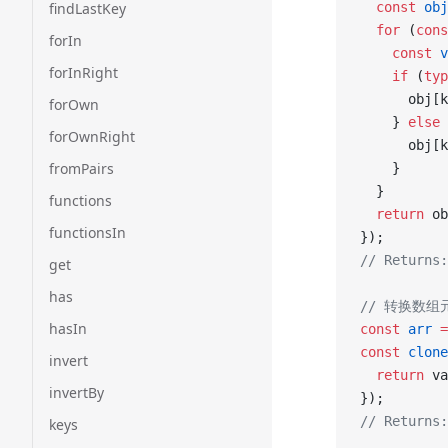
findLastKey
  const
 obj
  for
 (
cons
forIn
    const
 v
forInRight
    if
 (
typ
      obj[k
forOwn
    } 
else
 
forOwnRight
      obj[k
fromPairs
    }
  }
functions
  return
 ob
functionsIn
});
// Returns:
get
has
// 转换数组
hasIn
const
 arr
 =
const
 clone
invert
  return
 va
invertBy
});
// Returns:
keys