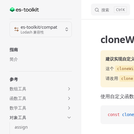
搜索
K
Skip to content
Sidebar Navigation
es-toolkit/compat
Lodash 兼容性
cloneW
指南
建议实现自定
简介
这个
cloneWi
请改用
参考
clone
数组工具
使用自定义函数
函数工具
数学工具
const
 clone
对象工具
assign