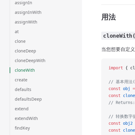
assignIn
assignInWith
用法
assignWith
at
cloneWith
clone
当您想要自定义
cloneDeep
cloneDeepWith
import
 { cl
cloneWith
create
// 基本用法
const
 obj
 =
defaults
const
 clone
defaultsDeep
// Return
extend
// 转换数字
extendWith
const
 obj2
 
findKey
const
 clone