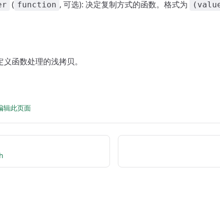
(
, 可选): 决定复制方式的函数。格式为
er
function
(valu
自定义函数处理的浅拷贝。
 上编辑此页面
h