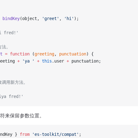
。
 bindKey
(object, 
'greet'
, 
'hi'
);
 fred!'
方法。
t
 =
 function
 (
greeting
, 
punctuation
) {
eeting 
+
 'ya '
 +
 this
.user 
+
 punctuation;
函数调用新方法。
ya fred!'
符来保留参数位置。
ndKey } 
from
 'es-toolkit/compat'
;