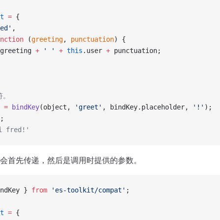
t
 =
 {
ed'
,
nction
 (
greeting
, 
punctuation
) {
greeting 
+
 ' '
 +
 this
.user 
+
 punctuation;
符。
 =
 bindKey
(object, 
'greet'
, bindKey.placeholder, 
'!'
);
;
 fred!'
会首先传递，然后是调用时提供的参数。
ndKey } 
from
 'es-toolkit/compat'
;
t
 =
 {