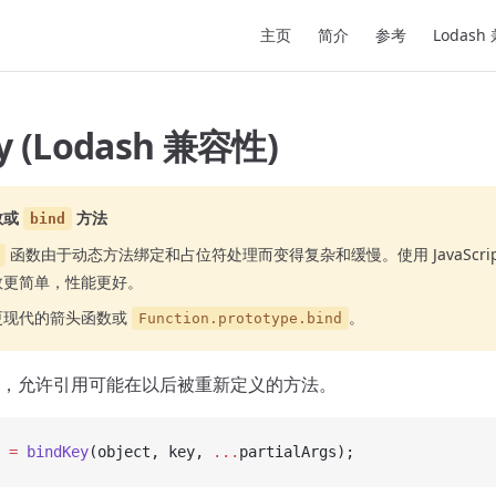
Main Navigation
主页
简介
参考
Lodash
y (Lodash 兼容性)
数或
方法
bind
函数由于动态方法绑定和占位符处理而变得复杂和缓慢。使用 JavaScrip
数更简单，性能更好。
更现代的箭头函数或
。
Function.prototype.bind
，允许引用可能在以后被重新定义的方法。
 =
 bindKey
(object, key, 
...
partialArgs);