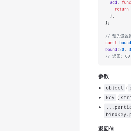
  add
: 
func
    return
 
  },
};
// 预先设
const
 bound
bound
(
20
, 
3
// 返回: 60 
参数
(
object
(
key
str
...parti
bindKey.
返回值