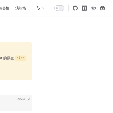
 兼容性
演练场
t 的原生
bind
typescript