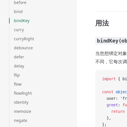
before
bind
bindKey
用法
curry
curryRight
bindKey(o
debounce
当您想绑定对
defer
不同，它每次调
delay
flip
import
 { bi
flow
const
 objec
flowRight
  user: 
'fr
identity
  greet
: 
fu
memoize
    return
 
  },
negate
};