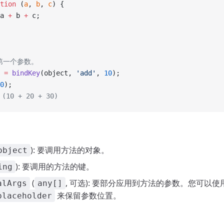
tion
 (
a
, 
b
, 
c
) {
a 
+
 b 
+
 c;
置第一个参数。
 =
 bindKey
(object, 
'add'
, 
10
);
0
);
(10 + 20 + 30)
): 要调用方法的对象。
object
): 要调用的方法的键。
ing
(
, 可选): 要部分应用到方法的参数。您可以使
alArgs
any[]
来保留参数位置。
placeholder