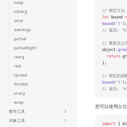
noop
// 绑定方法
nthArg
let
 bound 
=
once
bound
(
'!'
);
overArgs
// 返回: 'hi
partial
// 重新定义
partialRight
object.
gree
  return
 gr
rearg
};
rest
spread
// 绑定的
bound
(
'!'
);
throttle
// 返回: 'hi
unary
wrap
您可以使用占位
数学工具
对象工具
import
 { bi