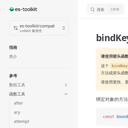
搜索
K
Skip to content
Sidebar Navigation
es-toolkit/compat
Lodash 兼容性
bindKe
指南
请使用箭头函
简介
这个
bindKey
方法或箭头函
参考
请使用更快、
数组工具
函数工具
绑定对象的方法
after
ary
const
 bound
attempt