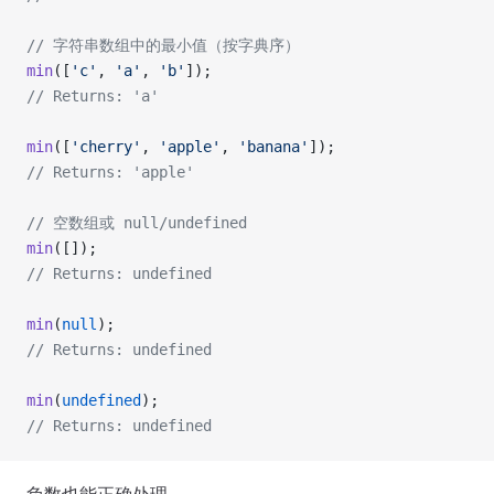
// 字符串数组中的最小值（按字典序）
min
([
'c'
, 
'a'
, 
'b'
]);
// Returns: 'a'
min
([
'cherry'
, 
'apple'
, 
'banana'
]);
// Returns: 'apple'
// 空数组或 null/undefined
min
([]);
// Returns: undefined
min
(
null
);
// Returns: undefined
min
(
undefined
);
// Returns: undefined