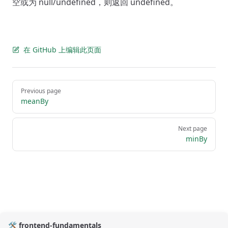
空或为 null/undefined，则返回 undefined。
在 GitHub 上编辑此页面
Pager
Previous page
meanBy
Next page
minBy
🛠️ frontend-fundamentals