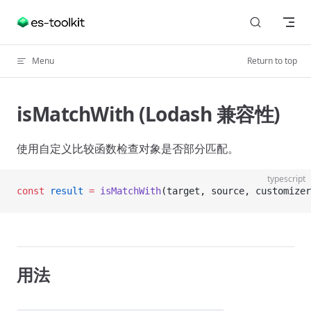
Skip to content
Menu
Return to top
isMatchWith (Lodash 兼容性)
使用自定义比较函数检查对象是否部分匹配。
typescript
const
 result
 =
 isMatchWith
(target, source, customizer
用法