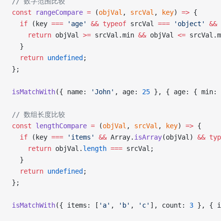
// 数字范围比较
const
 rangeCompare
 =
 (
objVal
, 
srcVal
, 
key
) 
=>
 {
  if
 (key 
===
 'age'
 &&
 typeof
 srcVal 
===
 'object'
 &&
 
    return
 objVal 
>=
 srcVal.min 
&&
 objVal 
<=
 srcVal.m
  }
  return
 undefined
;
};
isMatchWith
({ name: 
'John'
, age: 
25
 }, { age: { min: 
// 数组长度比较
const
 lengthCompare
 =
 (
objVal
, 
srcVal
, 
key
) 
=>
 {
  if
 (key 
===
 'items'
 &&
 Array.
isArray
(objVal) 
&&
 typ
    return
 objVal.
length
 ===
 srcVal;
  }
  return
 undefined
;
};
isMatchWith
({ items: [
'a'
, 
'b'
, 
'c'
], count: 
3
 }, { i