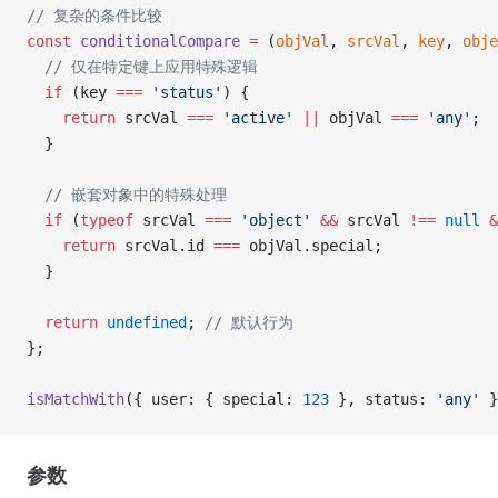
// 复杂的条件比较
const
 conditionalCompare
 =
 (
objVal
, 
srcVal
, 
key
, 
obje
  // 仅在特定键上应用特殊逻辑
  if
 (key 
===
 'status'
) {
    return
 srcVal 
===
 'active'
 ||
 objVal 
===
 'any'
;
  }
  // 嵌套对象中的特殊处理
  if
 (
typeof
 srcVal 
===
 'object'
 &&
 srcVal 
!==
 null
 &
    return
 srcVal.id 
===
 objVal.special;
  }
  return
 undefined
; 
// 默认行为
};
isMatchWith
({ user: { special: 
123
 }, status: 
'any'
 }
参数