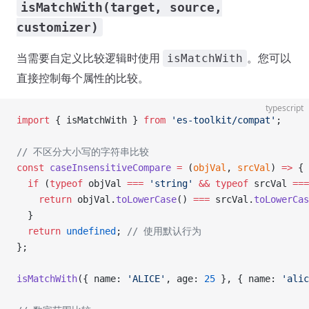
isMatchWith(target, source,
customizer)
当需要自定义比较逻辑时使用
。您可以
isMatchWith
直接控制每个属性的比较。
typescript
import
 { isMatchWith } 
from
 'es-toolkit/compat'
;
// 不区分大小写的字符串比较
const
 caseInsensitiveCompare
 =
 (
objVal
, 
srcVal
) 
=>
 {
  if
 (
typeof
 objVal 
===
 'string'
 &&
 typeof
 srcVal 
===
    return
 objVal.
toLowerCase
() 
===
 srcVal.
toLowerCas
  }
  return
 undefined
; 
// 使用默认行为
};
isMatchWith
({ name: 
'ALICE'
, age: 
25
 }, { name: 
'alic