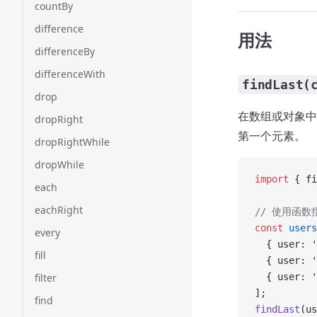
countBy
difference
用法
differenceBy
differenceWith
findLast(
drop
在数组或对象中
dropRight
第一个元素。
dropRightWhile
dropWhile
import
 { fi
each
eachRight
// 使用函数
const
 users
every
  { user: 
'
fill
  { user: 
'
filter
  { user: 
'
];
find
findLast
(us