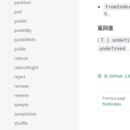
partition
fromInde
pull
引。
pullAll
返回值
pullAllBy
pullAllWith
(
T | undefi
undefined
pullAt
reduce
reduceRight
在 GitHub
reject
remove
Pager
reverse
Previous page
findIndex
sample
sampleSize
shuffle