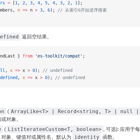
rs
 =
 [
1
, 
2
, 
3
, 
4
, 
5
, 
4
, 
3
, 
2
, 
1
];
mbers, 
n
 =>
 n 
>
 3
, 
6
); 
// 从索引6开始逆序搜索
返回空结果。
efined
ndLast } 
from
 'es-toolkit/compat'
;
ll
, 
x
 =>
 x 
>
 0
); 
// undefined
defined
, 
x
 =>
 x 
>
 0
); 
// undefined
(
on
ArrayLike<T> | Record<string, T> | null |
组或对象。
(
, 可选): 应用
e
ListIterateeCustom<T, boolean>
、对象、键值对或属性名。默认为
函数。
identity