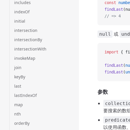
includes
const
 numbe
findLast
(nu
indexOf
// => 4
initial
intersection
或
null
und
intersectionBy
intersectionWith
import
 { fi
invokeMap
findLast
(
nu
join
findLast
(
un
keyBy
last
参数
lastIndexOf
collecti
map
要搜索的数
nth
predicat
orderBy
以使用函数