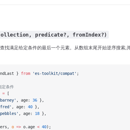
collection, predicate?, fromIndex?)
查找满足给定条件的最后一个元素。从数组末尾开始逆序搜索,
ndLast } 
from
 'es-toolkit/compat'
;
指定条件
 =
 [
barney'
, age: 
36
 },
fred'
, age: 
40
 },
pebbles'
, age: 
18
 },
ers, 
o
 =>
 o.age 
<
 40
);