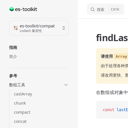
搜索
K
Skip to content
Sidebar Navigation
es-toolkit/compat
Lodash 兼容性
findLa
指南
请使用
简介
Array
由于处理各种
请改用更快、
参考
数组工具
在数组或对象中
castArray
chunk
const
 lastE
compact
concat