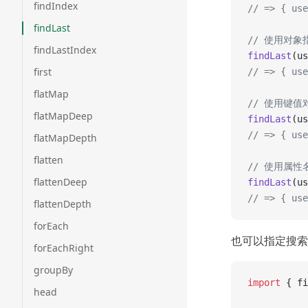
findIndex
// => { use
findLast
// 使用对象
findLastIndex
findLast
(us
first
// => { use
flatMap
// 使用键值
flatMapDeep
findLast
(us
// => { use
flatMapDepth
flatten
// 使用属
flattenDeep
findLast
(us
// => { use
flattenDepth
forEach
也可以指定搜索
forEachRight
groupBy
import
 { fi
head