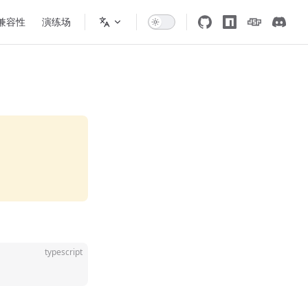
 兼容性
演练场
。
typescript