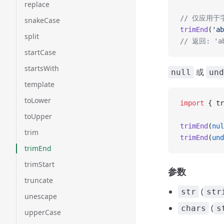
replace
// 仅应用于
snakeCase
trimEnd
(
'ab
split
// 返回: 'a
startCase
startsWith
或
null
und
template
toLower
import
 { tr
toUpper
trimEnd
(
nul
trim
trimEnd
(
und
trimEnd
trimStart
参数
truncate
(
str
str
unescape
(
chars
s
upperCase