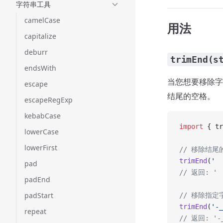
字符串工具
camelCase
用法
capitalize
deburr
trimEnd(s
endsWith
当您想要移除字
escape
结尾的空格。
escapeRegExp
kebabCase
import
 { tr
lowerCase
lowerFirst
// 移除结尾
trimEnd
(
'  
pad
// 返回: ' 
padEnd
padStart
// 移除指定
trimEnd
(
'-_
repeat
// 返回: '-_