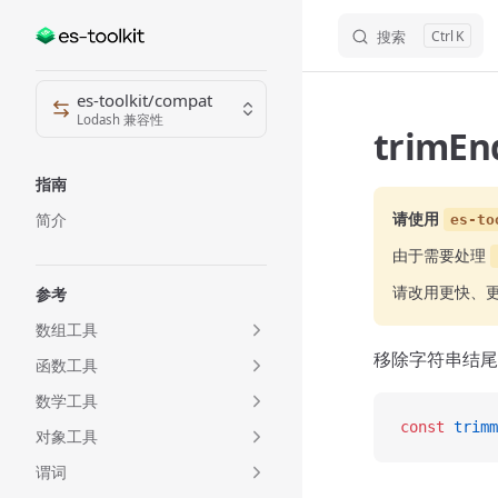
搜索
K
Skip to content
Sidebar Navigation
es-toolkit/compat
Lodash 兼容性
trimEn
指南
请使用
简介
es-to
由于需要处理
请改用更快、
参考
数组工具
移除字符串结尾
函数工具
数学工具
const
 trimm
对象工具
谓词