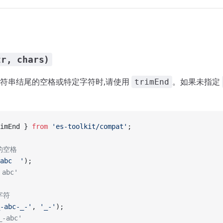
tr, chars)
符串结尾的空格或特定字符时,请使用
。如果未指定
trimEnd
imEnd } 
from
 'es-toolkit/compat'
;
的空格
abc  '
);
 abc'
字符
-abc-_-'
, 
'_-'
);
-abc'