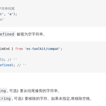
字符串结尾
c'
, 
'a'
);
bc'
被视为空字符串。
efined
imEnd } 
from
 'es-toolkit/compat'
;
l
); 
// ''
efined
); 
// ''
, 可选): 要从结尾修剪的字符串。
ing
, 可选): 要移除的字符。如果未指定,将移除空格。
tring