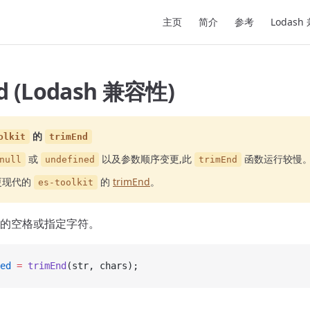
Main Navigation
主页
简介
参考
Lodash
d (Lodash 兼容性)
的
olkit
trimEnd
或
以及参数顺序变更,此
函数运行较慢
null
undefined
trimEnd
更现代的
的
trimEnd
。
es-toolkit
的空格或指定字符。
ed
 =
 trimEnd
(str, chars);