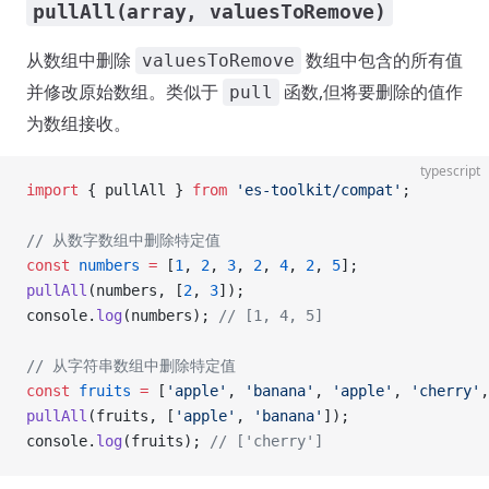
pullAll(array, valuesToRemove)
从数组中删除
数组中包含的所有值
valuesToRemove
并修改原始数组。类似于
函数,但将要删除的值作
pull
为数组接收。
typescript
import
 { pullAll } 
from
 'es-toolkit/compat'
;
// 从数字数组中删除特定值
const
 numbers
 =
 [
1
, 
2
, 
3
, 
2
, 
4
, 
2
, 
5
];
pullAll
(numbers, [
2
, 
3
]);
console.
log
(numbers); 
// [1, 4, 5]
// 从字符串数组中删除特定值
const
 fruits
 =
 [
'apple'
, 
'banana'
, 
'apple'
, 
'cherry'
,
pullAll
(fruits, [
'apple'
, 
'banana'
]);
console.
log
(fruits); 
// ['cherry']