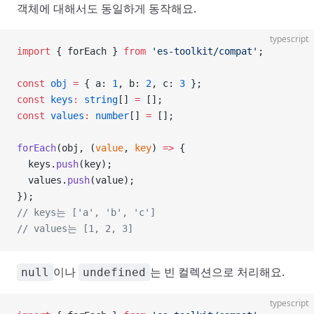
객체에 대해서도 동일하게 동작해요.
typescript
import
 { forEach } 
from
 'es-toolkit/compat'
;
const
 obj
 =
 { a: 
1
, b: 
2
, c: 
3
 };
const
 keys
:
 string
[] 
=
 [];
const
 values
:
 number
[] 
=
 [];
forEach
(obj, (
value
, 
key
) 
=>
 {
  keys.
push
(key);
  values.
push
(value);
});
// keys는 ['a', 'b', 'c']
// values는 [1, 2, 3]
이나
는 빈 컬렉션으로 처리해요.
null
undefined
typescript