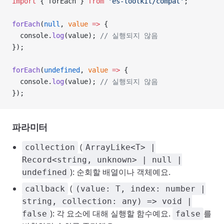
import
 { forEach } 
from
 'es-toolkit/compat'
;
forEach
(
null
, 
value
 =>
 {
  console.
log
(value); 
// 실행되지 않음
});
forEach
(
undefined
, 
value
 =>
 {
  console.
log
(value); 
// 실행되지 않음
});
파라미터
(
collection
ArrayLike<T> |
Record<string, unknown> | null |
): 순회할 배열이나 객체예요.
undefined
(
callback
(value: T, index: number |
string, collection: any) => void |
): 각 요소에 대해 실행할 함수예요.
를
false
false