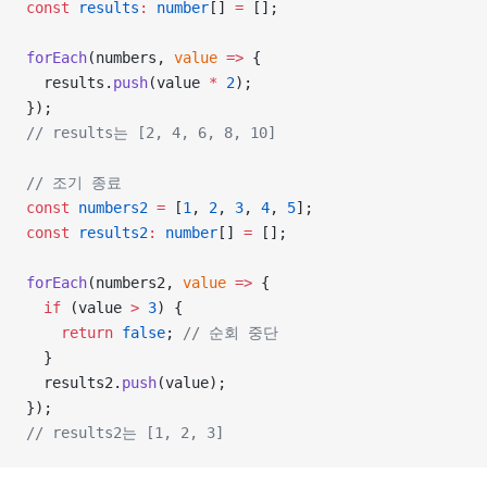
const
 results
:
 number
[] 
=
 [];
forEach
(numbers, 
value
 =>
 {
  results.
push
(value 
*
 2
);
});
// results는 [2, 4, 6, 8, 10]
// 조기 종료
const
 numbers2
 =
 [
1
, 
2
, 
3
, 
4
, 
5
];
const
 results2
:
 number
[] 
=
 [];
forEach
(numbers2, 
value
 =>
 {
  if
 (value 
>
 3
) {
    return
 false
; 
// 순회 중단
  }
  results2.
push
(value);
});
// results2는 [1, 2, 3]