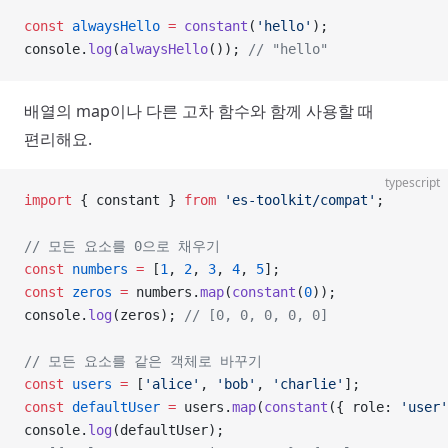
const
 alwaysHello
 =
 constant
(
'hello'
);
console.
log
(
alwaysHello
()); 
// "hello"
배열의 map이나 다른 고차 함수와 함께 사용할 때
편리해요.
typescript
import
 { constant } 
from
 'es-toolkit/compat'
;
// 모든 요소를 0으로 채우기
const
 numbers
 =
 [
1
, 
2
, 
3
, 
4
, 
5
];
const
 zeros
 =
 numbers.
map
(
constant
(
0
));
console.
log
(zeros); 
// [0, 0, 0, 0, 0]
// 모든 요소를 같은 객체로 바꾸기
const
 users
 =
 [
'alice'
, 
'bob'
, 
'charlie'
];
const
 defaultUser
 =
 users.
map
(
constant
({ role: 
'user'
console.
log
(defaultUser);