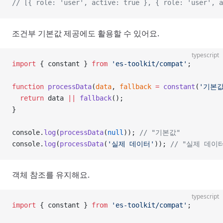
// [{ role: 'user', active: true }, { role: 'user', a
조건부 기본값 제공에도 활용할 수 있어요.
typescript
import
 { constant } 
from
 'es-toolkit/compat'
;
function
 processData
(
data
, 
fallback
 =
 constant
(
'기본값
  return
 data 
||
 fallback
();
}
console.
log
(
processData
(
null
)); 
// "기본값"
console.
log
(
processData
(
'실제 데이터'
)); 
// "실제 데이
객체 참조를 유지해요.
typescript
import
 { constant } 
from
 'es-toolkit/compat'
;