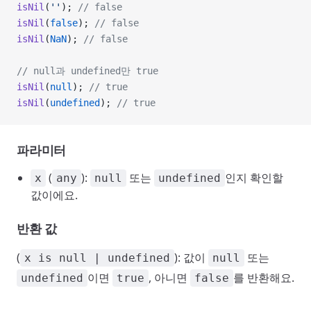
isNil
(
''
); 
// false
isNil
(
false
); 
// false
isNil
(
NaN
); 
// false
// null과 undefined만 true
isNil
(
null
); 
// true
isNil
(
undefined
); 
// true
파라미터
(
):
또는
인지 확인할
x
any
null
undefined
값이에요.
반환 값
(
): 값이
또는
x is null | undefined
null
이면
, 아니면
를 반환해요.
undefined
true
false