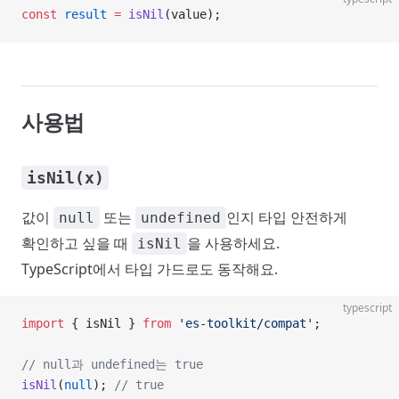
const
 result
 =
 isNil
(value);
사용법
isNil(x)
값이
또는
인지 타입 안전하게
null
undefined
확인하고 싶을 때
을 사용하세요.
isNil
TypeScript에서 타입 가드로도 동작해요.
typescript
import
 { isNil } 
from
 'es-toolkit/compat'
;
// null과 undefined는 true
isNil
(
null
); 
// true