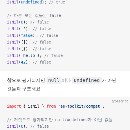
isNil
(
undefined
); 
// true
// 다른 모든 값들은 false
isNil
(
0
); 
// false
isNil
(
''
); 
// false
isNil
(
false
); 
// false
isNil
([]); 
// false
isNil
({}); 
// false
isNil
(
'hello'
); 
// false
isNil
(
42
); 
// false
참으로 평가되지만
이나
가 아닌
null
undefined
값들과 구분해요.
typescript
import
 { isNil } 
from
 'es-toolkit/compat'
;
// 거짓으로 평가되지만 null/undefined가 아닌 값들
isNil
(
0
); 
// false