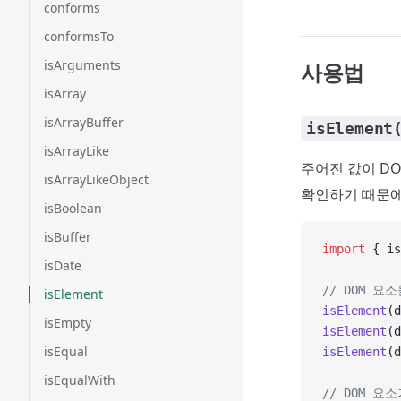
conforms
conformsTo
isArguments
사용법
isArray
isArrayBuffer
isElement
isArrayLike
주어진 값이 D
isArrayLikeObject
확인하기 때문에
isBoolean
isBuffer
import
 { is
isDate
// DOM 요
isElement
isElement
(d
isEmpty
isElement
(d
isEqual
isElement
(d
isEqualWith
// DOM 요