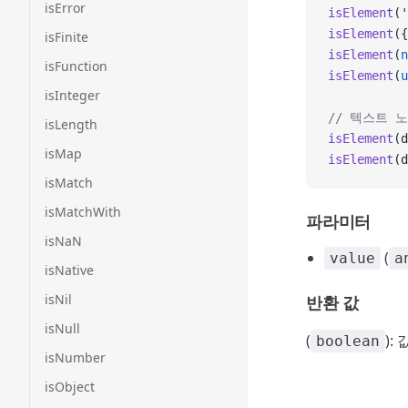
isError
isElement
(
'
isElement
({
isFinite
isElement
(
n
isFunction
isElement
(
u
isInteger
// 텍스트 
isLength
isElement
(d
isMap
isElement
(d
isMatch
isMatchWith
파라미터
isNaN
(
value
a
isNative
isNil
반환 값
isNull
(
):
boolean
isNumber
isObject