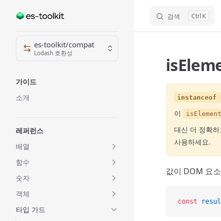
검색
K
Skip to content
Sidebar Navigation
es-toolkit/compat
Lodash 호환성
isElem
가이드
소개
instanceof 
이
isElemen
대신 더 정확
레퍼런스
사용하세요.
배열
함수
값이 DOM 요
숫자
객체
const
 resul
타입 가드