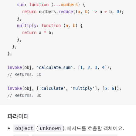
    sum
: 
function
 (
...
numbers
) {
      return
 numbers.
reduce
((
a
, 
b
) 
=>
 a 
+
 b, 
0
);
    },
    multiply
: 
function
 (
a
, 
b
) {
      return
 a 
*
 b;
    },
  },
};
invoke
(obj, 
'calculate.sum'
, [
1
, 
2
, 
3
, 
4
]);
// Returns: 10
invoke
(obj, [
'calculate'
, 
'multiply'
], [
5
, 
6
]);
// Returns: 30
파라미터
(
): 메서드를 호출할 객체예요.
object
unknown