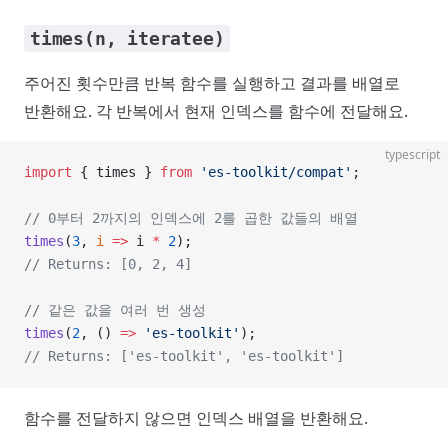
times(n, iteratee)
주어진 횟수만큼 반복 함수를 실행하고 결과를 배열로
반환해요. 각 반복에서 현재 인덱스를 함수에 전달해요.
typescript
import
 { times } 
from
 'es-toolkit/compat'
;
// 0부터 2까지의 인덱스에 2를 곱한 값들의 배열
times
(
3
, 
i
 =>
 i 
*
 2
);
// Returns: [0, 2, 4]
// 같은 값을 여러 번 생성
times
(
2
, () 
=>
 'es-toolkit'
);
// Returns: ['es-toolkit', 'es-toolkit']
함수를 전달하지 않으면 인덱스 배열을 반환해요.