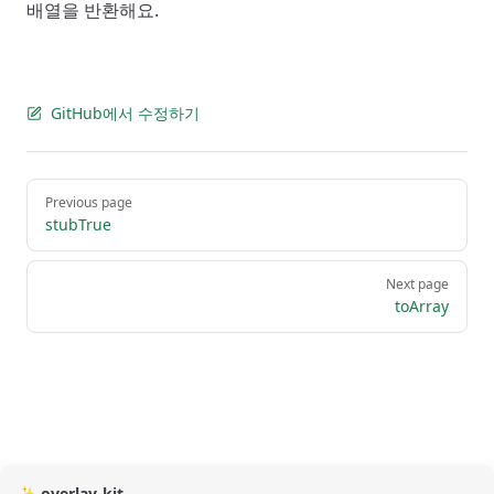
배열을 반환해요.
GitHub에서 수정하기
Pager
Previous page
stubTrue
Next page
toArray
✨ overlay-kit