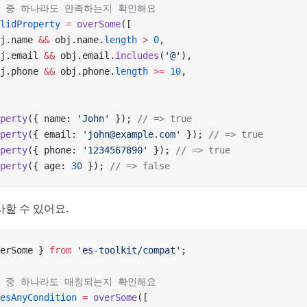
건 중 하나라도 만족하는지 확인해요
lidProperty
 =
 overSome
([
j.name 
&&
 obj.name.
length
 >
 0
,
j.email 
&&
 obj.email.
includes
(
'@'
),
j.phone 
&&
 obj.phone.
length
 >=
 10
,
perty
({ name: 
'John'
 }); 
// => true
perty
({ email: 
'john@example.com'
 }); 
// => true
perty
({ phone: 
'1234567890'
 }); 
// => true
perty
({ age: 
30
 }); 
// => false
사할 수 있어요.
erSome } 
from
 'es-toolkit/compat'
;
건 중 하나라도 매칭되는지 확인해요
esAnyCondition
 =
 overSome
([