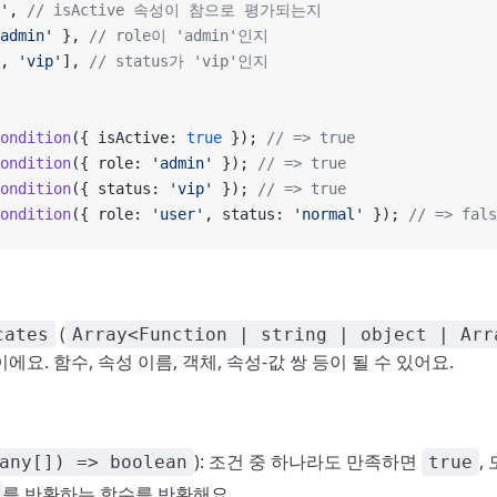
'
, 
// isActive 속성이 참으로 평가되는지
admin'
 }, 
// role이 'admin'인지
, 
'vip'
], 
// status가 'vip'인지
ondition
({ isActive: 
true
 }); 
// => true
ondition
({ role: 
'admin'
 }); 
// => true
ondition
({ status: 
'vip'
 }); 
// => true
ondition
({ role: 
'user'
, status: 
'normal'
 }); 
// => fals
(
cates
Array<Function | string | object | Arr
요. 함수, 속성 이름, 객체, 속성-값 쌍 등이 될 수 있어요.
): 조건 중 하나라도 만족하면
,
any[]) => boolean
true
를 반환하는 함수를 반환해요.