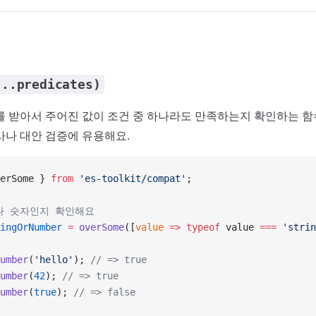
...predicates)
를 받아서 주어진 값이 조건 중 하나라도 만족하는지 확인하는 함
사나 대안 검증에 유용해요.
erSome } 
from
 'es-toolkit/compat'
;
나 숫자인지 확인해요
ingOrNumber
 =
 overSome
([
value
 =>
 typeof
 value 
===
 'strin
umber
(
'hello'
); 
// => true
umber
(
42
); 
// => true
umber
(
true
); 
// => false