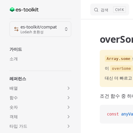
검색
K
Skip to content
Sidebar Navigation
es-toolkit/compat
Lodash 호환성
overS
가이드
소개
Array.some
이
overSome
대신 더 빠르
레퍼런스
배열
조건 함수 중 
함수
숫자
const
 anyVa
객체
타입 가드