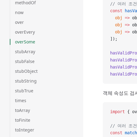
methodOf
// 여러 조
const
 hasVa
now
  obj
 =>
 ob
over
  obj
 =>
 ob
overEvery
  obj
 =>
 ob
]);
overSome
stubArray
hasValidPro
hasValidPro
stubFalse
hasValidPro
stubObject
hasValidPro
stubString
stubTrue
객체 속성도 검
times
toArray
import
 { ov
toFinite
// 여러 조
toInteger
const
 match