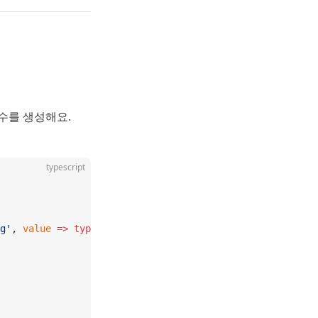
수를 생성해요.
typescript
g'
, 
value
 =>
 typeof
 value 
===
 'number'
]);