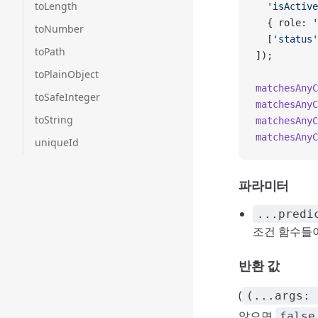
toLength
  'isActive
  { role: 
'
toNumber
  [
'status'
toPath
]);
toPlainObject
matchesAnyC
toSafeInteger
matchesAnyC
toString
matchesAnyC
matchesAnyC
uniqueId
파라미터
...predi
조건 함수들이에
반환 값
(
(...args: 
않으면
false