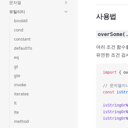
문자열
유틸리티
사용법
bindAll
cond
overSome(
constant
여러 조건 함수
defaultTo
유연한 조건 검
eq
gt
import
 { ov
gte
invoke
// 문자열이
const
 isStr
iteratee
lt
isStringOrN
lte
isStringOrN
isStringOrN
method