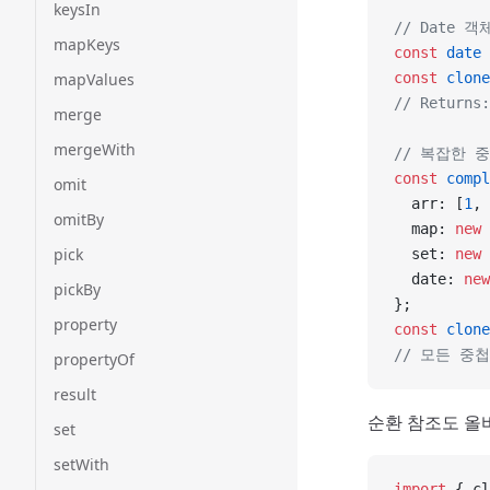
keysIn
// Date 
mapKeys
const
 date
 
mapValues
const
 clone
// Return
merge
mergeWith
// 복잡한 
const
 compl
omit
  arr: [
1
, 
omitBy
  map: 
new
 
pick
  set: 
new
 
  date: 
new
pickBy
};
property
const
 clone
// 모든 중
propertyOf
result
순환 참조도 올
set
setWith
import
 { cl