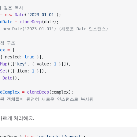
객체 깊은 복사
=
 new
 Date
(
'2023-01-01'
);
dDate
 =
 cloneDeep
(date);
s: new Date('2023-01-01') (새로운 Date 인스턴스)
중첩 구조
ex
 =
 {
{ nested: 
true
 }],
Map
([[
'key'
, { value: 
1
 }]]),
Set
([{ item: 
1
 }]),
 Date
(),
dComplex
 =
 cloneDeep
(complex);
첩된 객체들이 완전히 새로운 인스턴스로 복사됨
바르게 처리해요.
oneDeep } 
from
 'es-toolkit/compat'
;