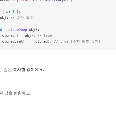
 { a: 
1
 };
obj; 
// 순환 참조
d
 =
 cloneDeep
(obj);
(cloned 
!==
 obj); 
// true
(cloned.self 
===
 cloned); 
// true (순환 참조 유지)
): 깊은 복사할 값이에요.
사된 값을 반환해요.