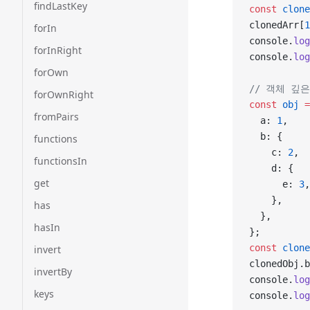
findLastKey
const
 clone
clonedArr[
1
forIn
console.
log
forInRight
console.
log
forOwn
// 객체 깊
forOwnRight
const
 obj
 =
fromPairs
  a: 
1
,
  b: {
functions
    c: 
2
,
functionsIn
    d: {
get
      e: 
3
,
    },
has
  },
hasIn
};
const
 clone
invert
clonedObj.b
invertBy
console.
log
keys
console.
log