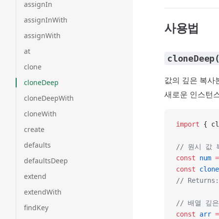
assignIn
assignInWith
사용법
assignWith
at
cloneDeep
clone
값의 깊은 복사
cloneDeep
새로운 인스턴스
cloneDeepWith
cloneWith
import
 { cl
create
defaults
// 원시 값 
const
 num
 =
defaultsDeep
const
 clone
extend
// Return
extendWith
// 배열 깊
findKey
const
 arr
 =