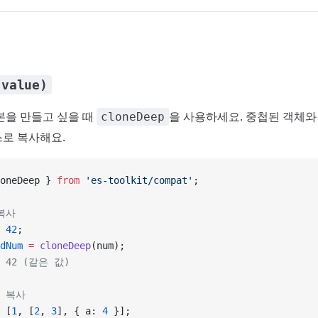
(value)
본을 만들고 싶을 때
을 사용하세요. 중첩된 객체와
cloneDeep
로 복사해요.
oneDeep } 
from
 'es-toolkit/compat'
;
복사
 42
;
dNum
 =
 cloneDeep
(num);
s: 42 (같은 값)
은 복사
 [
1
, [
2
, 
3
], { a: 
4
 }];