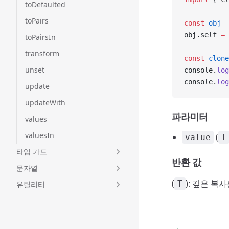
toDefaulted
toPairs
const
 obj
 =
obj.self 
=
 
toPairsIn
transform
const
 clone
unset
console.
log
console.
log
update
updateWith
파라미터
values
valuesIn
(
value
T
타입 가드
반환 값
문자열
(
): 깊은 복
T
유틸리티