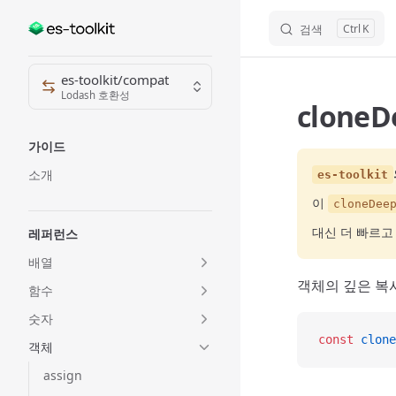
검색
K
Skip to content
Sidebar Navigation
es-toolkit/compat
Lodash 호환성
cloneD
가이드
소개
es-toolkit
이
cloneDee
대신 더 빠르
레퍼런스
배열
객체의 깊은 복
함수
숫자
const
 clone
객체
assign