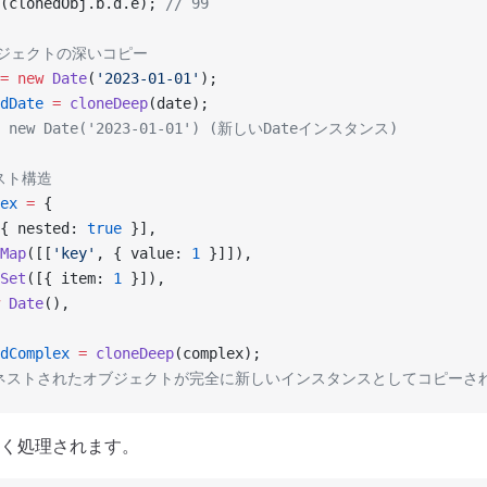
(clonedObj.b.d.e); 
// 99
オブジェクトの深いコピー
=
 new
 Date
(
'2023-01-01'
);
dDate
 =
 cloneDeep
(date);
s: new Date('2023-01-01') (新しいDateインスタンス)
スト構造
ex
 =
 {
{ nested: 
true
 }],
Map
([[
'key'
, { value: 
1
 }]]),
Set
([{ item: 
1
 }]),
 Date
(),
dComplex
 =
 cloneDeep
(complex);
のネストされたオブジェクトが完全に新しいインスタンスとしてコピーさ
く処理されます。