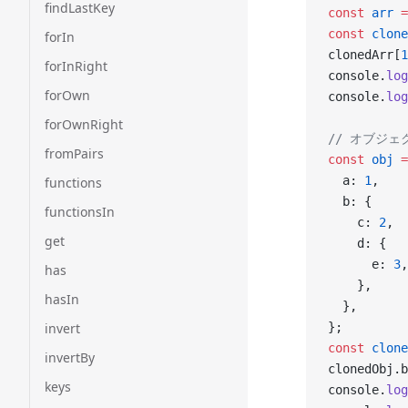
findLastKey
const
 arr
 =
const
 clone
forIn
clonedArr[
1
forInRight
console.
log
forOwn
console.
log
forOwnRight
// オブジ
fromPairs
const
 obj
 =
  a: 
1
,
functions
  b: {
functionsIn
    c: 
2
,
get
    d: {
      e: 
3
,
has
    },
hasIn
  },
invert
};
const
 clone
invertBy
clonedObj.b
keys
console.
log