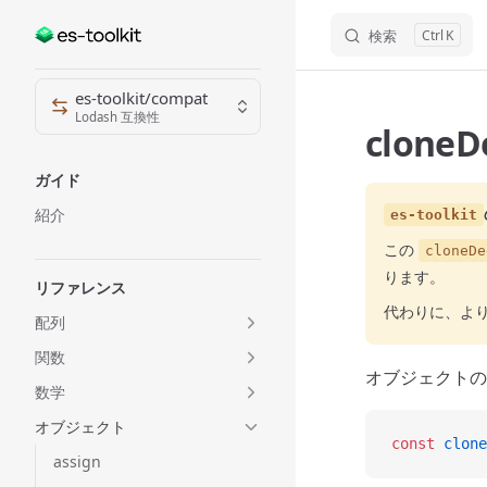
検索
K
Skip to content
Sidebar Navigation
es-toolkit/compat
Lodash 互換性
cloneD
ガイド
紹介
es-toolkit
この
cloneDe
ります。
リファレンス
代わりに、よ
配列
関数
オブジェクトの
数学
オブジェクト
const
 clone
assign