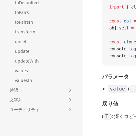
toDefaulted
import
 { cl
toPairs
const
 obj
 =
toPairsIn
obj.self 
=
 
transform
unset
const
 clone
console.
log
update
console.
log
updateWith
values
パラメータ
valuesIn
(
value
T
述語
文字列
戻り値
ユーティリティ
(
): 深くコ
T