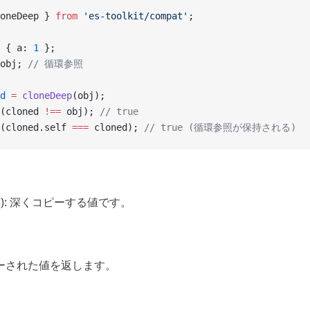
oneDeep } 
from
 'es-toolkit/compat'
;
 { a: 
1
 };
obj; 
// 循環参照
d
 =
 cloneDeep
(obj);
(cloned 
!==
 obj); 
// true
(cloned.self 
===
 cloned); 
// true (循環参照が保持される)
): 深くコピーする値です。
ピーされた値を返します。