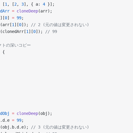
 [
1
, [
2
, 
3
], { a: 
4
 }];
dArr
 =
 cloneDeep
(arr);
][
0
] 
=
 99
;
(arr[
1
][
0
]); 
// 2 (元の値は変更されない)
(clonedArr[
1
][
0
]); 
// 99
ェクトの深いコピー
 {
dObj
 =
 cloneDeep
(obj);
.d.e 
=
 99
;
(obj.b.d.e); 
// 3 (元の値は変更されない)