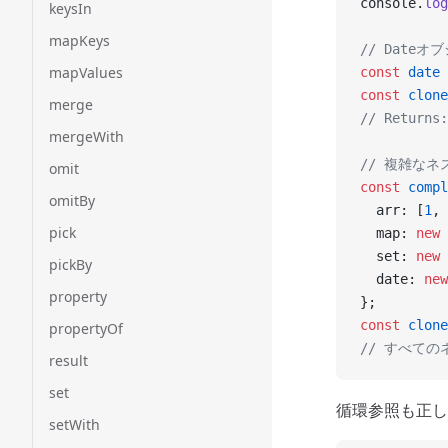
console.
log
keysIn
mapKeys
// Date
mapValues
const
 date
 
const
 clone
merge
// Return
mergeWith
// 複雑なネ
omit
const
 compl
omitBy
  arr: [
1
, 
pick
  map: 
new
 
  set: 
new
 
pickBy
  date: 
new
property
};
const
 clone
propertyOf
// すべて
result
set
循環参照も正し
setWith