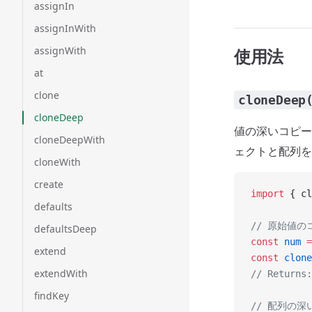
assignIn
assignInWith
assignWith
使用法
at
clone
cloneDeep
cloneDeep
値の深いコピー
cloneDeepWith
ェクトと配列を
cloneWith
create
import
 { cl
defaults
// 原始値の
defaultsDeep
const
 num
 =
extend
const
 clone
extendWith
// Return
findKey
// 配列の深