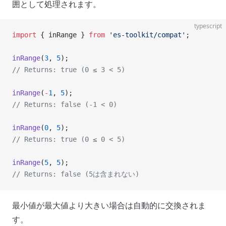
囲として処理されます。
typescript
import
 { inRange } 
from
 'es-toolkit/compat'
;
inRange
(
3
, 
5
);
// Returns: true (0 ≤ 3 < 5)
inRange
(
-
1
, 
5
);
// Returns: false (-1 < 0)
inRange
(
0
, 
5
);
// Returns: true (0 ≤ 0 < 5)
inRange
(
5
, 
5
);
// Returns: false (5は含まれない)
最小値が最大値より大きい場合は自動的に交換されま
す。