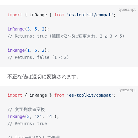
typescript
import
 { inRange } 
from
 'es-toolkit/compat'
;
inRange
(
3
, 
5
, 
2
);
// Returns: true (範囲が2〜5に変更され、2 ≤ 3 < 5)
inRange
(
1
, 
5
, 
2
);
// Returns: false (1 < 2)
不正な値は適切に変換されます。
typescript
import
 { inRange } 
from
 'es-toolkit/compat'
;
// 文字列数値変換
inRange
(
3
, 
'2'
, 
'4'
);
// Returns: true
// falsy値は0として処理