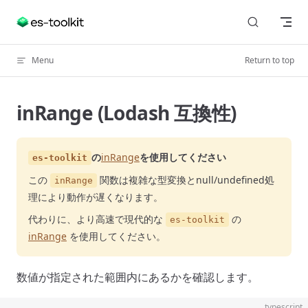
Skip to content
Menu
Return to top
inRange (Lodash 互換性)
の
inRange
を使用してください
es-toolkit
この
関数は複雑な型変換とnull/undefined処
inRange
理により動作が遅くなります。
代わりに、より高速で現代的な
の
es-toolkit
inRange
を使用してください。
数値が指定された範囲内にあるかを確認します。
typescript