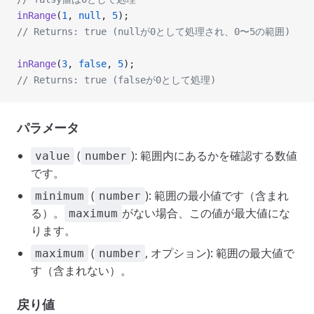
inRange
(
1
, 
null
, 
5
);
// Returns: true (nullが0として処理され、0〜5の範囲)
inRange
(
3
, 
false
, 
5
);
// Returns: true (falseが0として処理)
パラメータ
(
): 範囲内にあるかを確認する数値
value
number
です。
(
): 範囲の最小値です（含まれ
minimum
number
る）。
がない場合、この値が最大値にな
maximum
ります。
(
, オプション): 範囲の最大値で
maximum
number
す（含まれない）。
戻り値