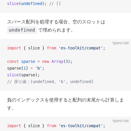
slice
(
undefined
); 
// []
スパース配列を処理する場合、空のスロットは
で埋められます。
undefined
typescript
import
 { slice } 
from
 'es-toolkit/compat'
;
const
 sparse
 =
 new
 Array
(
3
);
sparse[
1
] 
=
 'b'
;
slice
(sparse);
// 戻り値：[undefined, 'b', undefined]
負のインデックスを使用すると配列の末尾から計算しま
す。
typescript
import
 { slice } 
from
 'es-toolkit/compat'
;