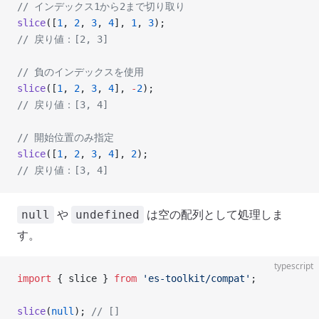
// インデックス1から2まで切り取り
slice
([
1
, 
2
, 
3
, 
4
], 
1
, 
3
);
// 戻り値：[2, 3]
// 負のインデックスを使用
slice
([
1
, 
2
, 
3
, 
4
], 
-
2
);
// 戻り値：[3, 4]
// 開始位置のみ指定
slice
([
1
, 
2
, 
3
, 
4
], 
2
);
// 戻り値：[3, 4]
や
は空の配列として処理しま
null
undefined
す。
typescript
import
 { slice } 
from
 'es-toolkit/compat'
;
slice
(
null
); 
// []