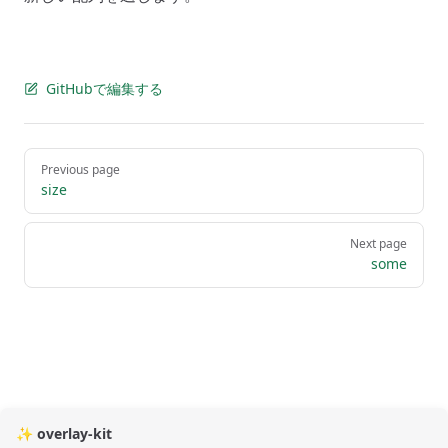
GitHubで編集する
Pager
Previous page
size
Next page
some
✨ overlay-kit