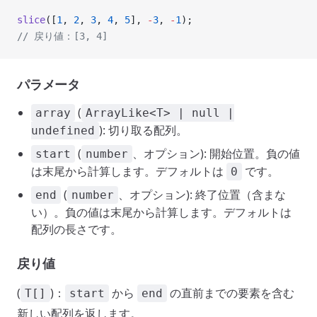
slice
([
1
, 
2
, 
3
, 
4
, 
5
], 
-
3
, 
-
1
);
// 戻り値：[3, 4]
パラメータ
(
array
ArrayLike<T> | null |
): 切り取る配列。
undefined
(
、オプション): 開始位置。負の値
start
number
は末尾から計算します。デフォルトは
です。
0
(
、オプション): 終了位置（含まな
end
number
い）。負の値は末尾から計算します。デフォルトは
配列の長さです。
戻り値
(
)：
から
の直前までの要素を含む
T[]
start
end
新しい配列を返します。