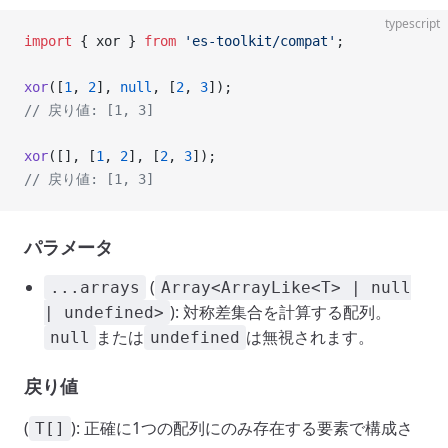
typescript
import
 { xor } 
from
 'es-toolkit/compat'
;
xor
([
1
, 
2
], 
null
, [
2
, 
3
]);
// 戻り値: [1, 3]
xor
([], [
1
, 
2
], [
2
, 
3
]);
// 戻り値: [1, 3]
パラメータ
(
...arrays
Array<ArrayLike<T> | null
): 対称差集合を計算する配列。
| undefined>
または
は無視されます。
null
undefined
戻り値
(
): 正確に1つの配列にのみ存在する要素で構成さ
T[]