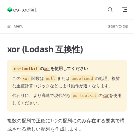
Skip to content
Menu
Return to top
xor (Lodash 互換性)
の
xor
を使用してください
es-toolkit
この
関数は
または
の処理、複雑
xor
null
undefined
な重複計算ロジックなどにより動作が遅くなります。
代わりに、より高速で現代的な
の
xor
を使用
es-toolkit
してください。
複数の配列で正確に1つの配列にのみ存在する要素で構
成される新しい配列を作成します。