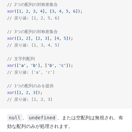
// 2つの配列の対称差集合
xor
([
1
, 
2
, 
3
, 
4
], [
3
, 
4
, 
5
, 
6
]);
// 戻り値: [1, 2, 5, 6]
// 3つの配列の対称差集合
xor
([
1
, 
2
], [
2
, 
3
], [
4
, 
5
]);
// 戻り値: [1, 3, 4, 5]
// 文字列配列
xor
([
'a'
, 
'b'
], [
'b'
, 
'c'
]);
// 戻り値: ['a', 'c']
// 1つの配列のみを提供
xor
([
1
, 
2
, 
3
]);
// 戻り値: [1, 2, 3]
、
、または空配列は無視され、有
null
undefined
効な配列のみが処理されます。