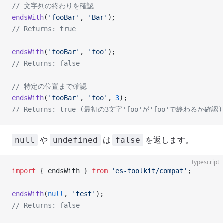
// 文字列の終わりを確認
endsWith
(
'fooBar'
, 
'Bar'
);
// Returns: true
endsWith
(
'fooBar'
, 
'foo'
);
// Returns: false
// 特定の位置まで確認
endsWith
(
'fooBar'
, 
'foo'
, 
3
);
// Returns: true (最初の3文字'foo'が'foo'で終わるか確認)
や
は
を返します。
null
undefined
false
typescript
import
 { endsWith } 
from
 'es-toolkit/compat'
;
endsWith
(
null
, 
'test'
);
// Returns: false